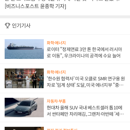
[비즈니스포스트 윤종학 기자]
인기기사
화학·에너지
로이터 "정제연료 3만 톤 한국에서 러시아
로 이동", 우크라이나의 공격에 수요 늘어
화학·에너지
'한수원 협력사' 미국 오클로 SMR 연구용 원
자로 '임계 상태' 도달, 미국 에너지부 "중요
한 이정표"
자동차·부품
현대차 올해 SUV 국내 베스트셀러 톱10에
서 싼타페만 자리매김, 그랜저·아반떼 '세단
쌍끌이'로 내수 방어