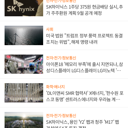
전자·전기·정보통신
SK하이닉스 1주당 375원 현금배당 실시, 추
가 주주환원 계획 9월 공개 예정
사회
미국 법원 "트럼프 정부 풍력 프로젝트 동결
조치는 위법", 해제 명령 내려
전자·전기·정보통신
아이폰18 '메모리 부족'에 출시 지연되나, 삼
성디스플레이 LG디스플레이 LG이노텍 '탈
애플' 수익 다각화 속도
화학·에너지
'DL이앤씨 SMR 협력사' X에너지, '한수원 포
스코 동맹' 센트러스에너지와 우라늄 계약
체결
전자·전기·정보통신
SK하이닉스, 용인 'Y2' 팹과 청주 'M17' 팹
건설에 54조 투자 결정