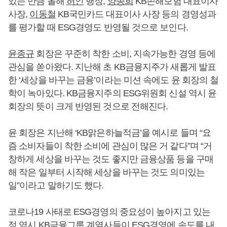
있는 만큼 올해
허인
행장,
양종희
KB손해보험 대표이사
사장,
이동철
KB국민카드 대표이사 사장 등의 경영성과
를 평가할 때 ESG경영도 반영될 것으로 보인다.
윤종규
회장은 꾸준히 착한 소비, 지속가능한 경영 등에
관심을 쏟아왔다. 지난해 초 KB금융지주가 새롭게 발표
한 ‘세상을 바꾸는 금융’이라는 미션 속에도 윤 회장의 철
학이 녹아있다. KB금융지주의 ESG위원회 신설 역시 윤
회장의 뜻이 크게 반영된 것으로 전해진다.
윤 회장은 지난해 ‘KB맑은하늘적금’을 예시로 들며 “요
즘 소비자들이 착한 소비에 관심이 많은 거 같다”며 “거
창하게 세상을 바꾸는 것도 좋지만 금융상품 등을 구매
해 작은 일부터 시작해 세상을 바꾸는 것도 의미있는
일”이라고 말하기도 했다.
코로나19 사태로 ESG경영의 중요성이 높아지고 있는
점 역시 KB금융그룹 계열사들이 ESG경영에 속도를 내