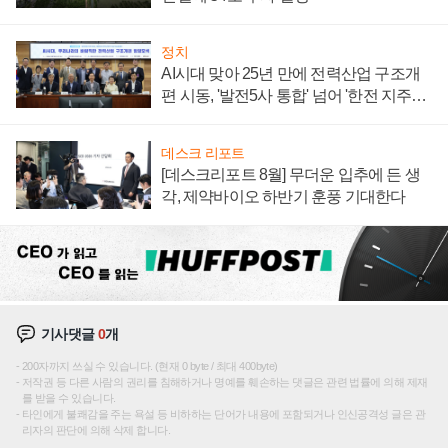
정치
AI시대 맞아 25년 만에 전력산업 구조개
편 시동, '발전5사 통합' 넘어 '한전 지주사'
재편론도
데스크 리포트
[데스크리포트 8월] 무더운 입추에 든 생
각, 제약바이오 하반기 훈풍 기대한다
기사댓글
0
개
200자까지 쓰실 수 있습니다. (현재 0 byte / 최대 400byte)
저작권 등 다른 사람의 권리를 침해하거나 명예를 훼손하는 댓글은 관련 법률에 의해 제재
를 받을 수 있습니다.
타인에게 불쾌감을 주는 욕설 등 비하하는 단어가 내용에 포함되거나 인신공격성 글은 관
리자의 판단에 의해 삭제 합니다.