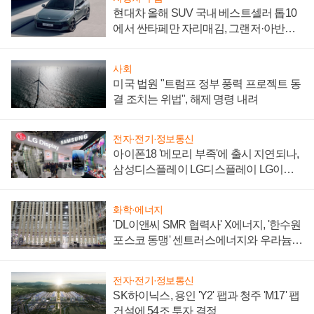
현대차 올해 SUV 국내 베스트셀러 톱10
에서 싼타페만 자리매김, 그랜저·아반떼
'세단 쌍끌이'로 내수 방어
사회
미국 법원 "트럼프 정부 풍력 프로젝트 동
결 조치는 위법", 해제 명령 내려
전자·전기·정보통신
아이폰18 '메모리 부족'에 출시 지연되나,
삼성디스플레이 LG디스플레이 LG이노
텍 '탈애플' 수익 다각화 속도
화학·에너지
'DL이앤씨 SMR 협력사' X에너지, '한수원
포스코 동맹' 센트러스에너지와 우라늄
계약 체결
전자·전기·정보통신
SK하이닉스, 용인 'Y2' 팹과 청주 'M17' 팹
건설에 54조 투자 결정