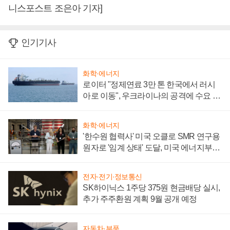
니스포스트 조은아 기자]
인기기사
화학·에너지
로이터 "정제연료 3만 톤 한국에서 러시
아로 이동", 우크라이나의 공격에 수요 늘
어
화학·에너지
'한수원 협력사' 미국 오클로 SMR 연구용
원자로 '임계 상태' 도달, 미국 에너지부
"중요한 이정표"
전자·전기·정보통신
SK하이닉스 1주당 375원 현금배당 실시,
추가 주주환원 계획 9월 공개 예정
자동차·부품