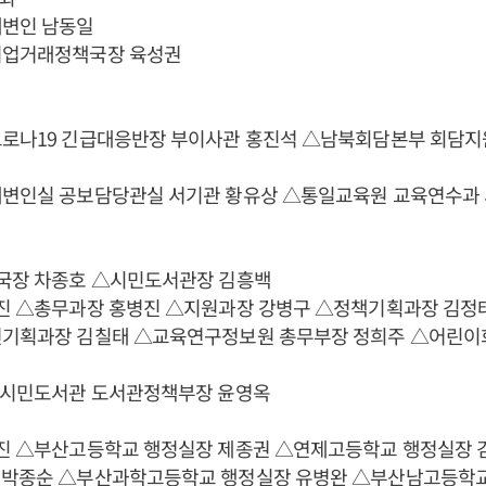
대변인 남동일
기업거래정책국장 육성권
코로나19 긴급대응반장 부이사관 홍진석 △남북회담본부 회담지
대변인실 공보담당관실 서기관 황유상 △통일교육원 교육연수과
정국장 차종호 △시민도서관장 김흥백
승진 △총무과장 홍병진 △지원과장 강병구 △정책기획과장 김정
전기획과장 김칠태 △교육연구정보원 총무부장 정희주 △어린이
 △시민도서관 도서관정책부장 윤영옥
승진 △부산고등학교 행정실장 제종권 △연제고등학교 행정실장 
 박종순 △부산과학고등학교 행정실장 유병완 △부산남고등학교