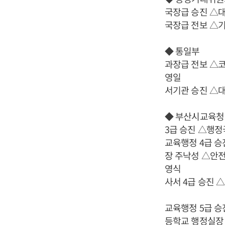
국장급 승진 △
국장급 전보 △
◆ 통일부
과장급 전보 △
영일
서기관 승진 △
◆ 부산시교육청
3급 승진 △행
교육행정 4급 
장 주낙성 △안
영식
사서 4급 승진
교육행정 5급 
등학교 행정실장