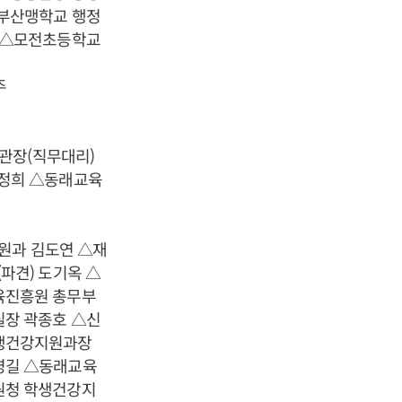
부산맹학교 행정
 △모전초등학교
주
관장(직무대리)
김정희 △동래교육
원과 김도연 △재
파견) 도기옥 △
육진흥원 총무부
장 곽종호 △신
학생건강지원과장
영길 △동래교육
원청 학생건강지