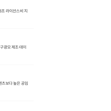
.3조 라이선스비 지
화, 구광모 제조·데이
·벤츠보다 높은 공임