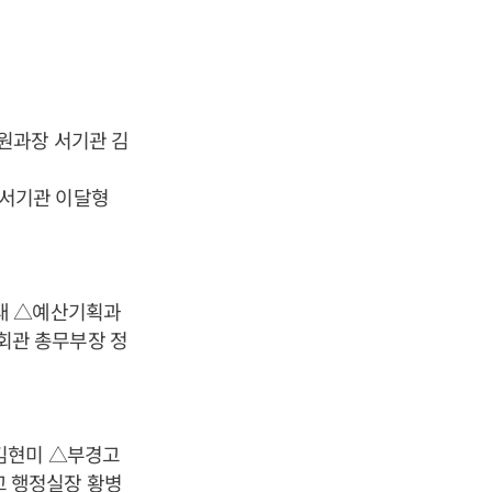
원과장 서기관 김
 서기관 이달형
태 △예산기획과
회관 총무부장 정
김현미 △부경고
 행정실장 황병