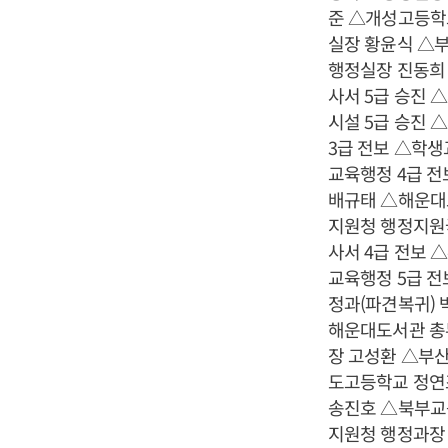
준 △개성고등학
실장 황윤식 △
행정실장 진동희
사서 5급 승진
시설 5급 승진 
3급 전보 △학
교육행정 4급 
배규태 △해운대
지원청 행정지원
사서 4급 전보
교육행정 5급 
정과(파견복귀)
해운대도서관 총
장 고성환 △부
도고등학교 정연
송진호 △북부교
지원청 행정과장