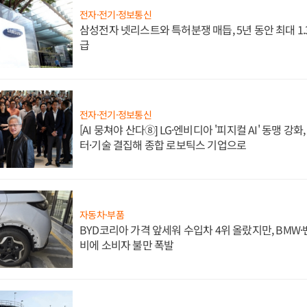
전자·전기·정보통신
삼성전자 넷리스트와 특허분쟁 매듭, 5년 동안 최대 1
급
전자·전기·정보통신
[AI 뭉쳐야 산다⑧] LG·엔비디아 '피지컬 AI' 동맹 강
터·기술 결집해 종합 로보틱스 기업으로
자동차·부품
BYD코리아 가격 앞세워 수입차 4위 올랐지만, BMW
비에 소비자 불만 폭발