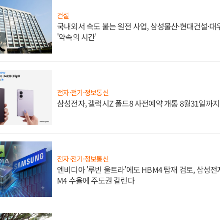
건설
국내외서 속도 붙는 원전 사업, 삼성물산·현대건설·
'약속의 시간'
전자·전기·정보통신
삼성전자, 갤럭시Z 폴드8 사전예약 개통 8월31일까
전자·전기·정보통신
엔비디아 '루빈 울트라'에도 HBM4 탑재 검토, 삼성전
M4 수율에 주도권 갈린다