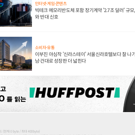
인터넷·게임·콘텐츠
빅테크 메모리반도체 포함 장기계약 '2.7조 달러' 규모,
와 반대 신호
소비자·유통
이부진 야심작 '신라스테이' 서울신라호텔보다 잘 나가
남·건대로 성장판 더 넓힌다
현재 0 byte / 최대 400byte)