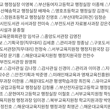
교 행정실장 이영복 △부산동여자고등학교 행정실장 이종채 △
부산혜송학교 행정실장 배재숙 △명호초등학교 행정실장 김경식
 △정원초등학교 행정실장 진영호 △부산대학교(파견) 임정순
 △시민도서관 사서과장 전미숙 △부전도서관 자료봉사과장 강은
△시설과 윤종철
생교육문화회관장 임석규 △중앙도서관장 김영진
전보 △기획국장(직무대리) 김세훈 △관리과장 정종남 △구포도서
도서관장(직무대리) 천정숙 △서부교육지원청 행정지원국장 
국장 문기홍 △해운대교육지원청 행정지원국장 전찬수
 △부전도서관장 원영희
전보 △감사관실 김나정 △감사관실 신경미 △관리과 이미경 △지
 박수은 △안전기획과 박준영 △미래인재교육과 영재교육진흥원(
무과장 이한용 △해운대도서관 평생학습과장 최진욱 △유아교
산공업고등학교 행정실장 김청룡 △부산전자공업고등학교 행정실
조 △문현여자고등학교 행정실장 이철호 △서부교육지원청 
육지원청 행정과장 임미경 △북부교육지원청 학교지원과장 박
 정진호 △해운대교육지원청 행정과장 최영곤 △해운대교육지