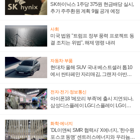
SK하이닉스 1주당 375원 현금배당 실시,
추가 주주환원 계획 9월 공개 예정
사회
미국 법원 "트럼프 정부 풍력 프로젝트 동
결 조치는 위법", 해제 명령 내려
자동차·부품
현대차 올해 SUV 국내 베스트셀러 톱10
에서 싼타페만 자리매김, 그랜저·아반떼
'세단 쌍끌이'로 내수 방어
전자·전기·정보통신
아이폰18 '메모리 부족'에 출시 지연되나,
삼성디스플레이 LG디스플레이 LG이노
텍 '탈애플' 수익 다각화 속도
화학·에너지
'DL이앤씨 SMR 협력사' X에너지, '한수원
포스코 동맹' 센트러스에너지와 우라늄