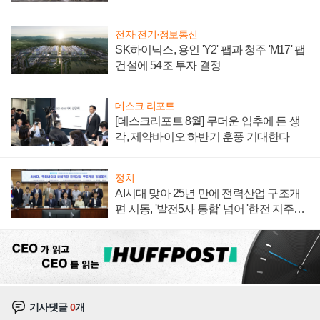
계약 체결
전자·전기·정보통신
SK하이닉스, 용인 'Y2' 팹과 청주 'M17' 팹
건설에 54조 투자 결정
데스크 리포트
[데스크리포트 8월] 무더운 입추에 든 생
각, 제약바이오 하반기 훈풍 기대한다
정치
AI시대 맞아 25년 만에 전력산업 구조개
편 시동, '발전5사 통합' 넘어 '한전 지주사'
재편론도
기사댓글
0
개