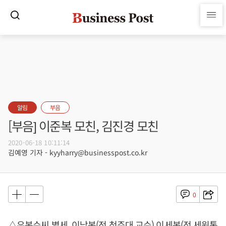
알림
부음
[부음] 이준복 모친, 김진경 모친
2020-06-18 10:11:14
김예영 기자 - kyyharry@businesspost.co.kr
0
△유복수씨 별세, 이남복(전 청주대 교수) 이세복(전 세원통