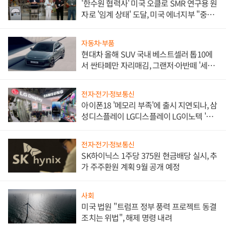
'한수원 협력사' 미국 오클로 SMR 연구용 원
자로 '임계 상태' 도달, 미국 에너지부 "중요
한 이정표"
자동차·부품
현대차 올해 SUV 국내 베스트셀러 톱10에
서 싼타페만 자리매김, 그랜저·아반떼 '세단
쌍끌이'로 내수 방어
전자·전기·정보통신
아이폰18 '메모리 부족'에 출시 지연되나, 삼
성디스플레이 LG디스플레이 LG이노텍 '탈
애플' 수익 다각화 속도
전자·전기·정보통신
SK하이닉스 1주당 375원 현금배당 실시, 추
가 주주환원 계획 9월 공개 예정
사회
미국 법원 "트럼프 정부 풍력 프로젝트 동결
조치는 위법", 해제 명령 내려