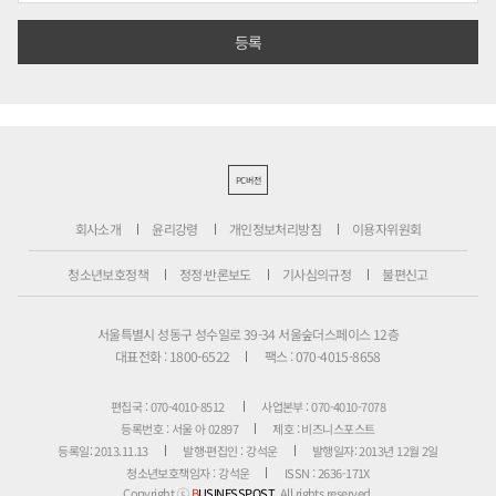
PC버전
회사소개
윤리강령
개인정보처리방침
이용자위원회
청소년보호정책
정정·반론보도
기사심의규정
불편신고
서울특별시 성동구 성수일로 39-34 서울숲더스페이스 12층
대표전화 : 1800-6522
팩스 : 070-4015-8658
편집국 : 070-4010-8512
사업본부 : 070-4010-7078
등록번호 : 서울 아 02897
제호 : 비즈니스포스트
등록일: 2013.11.13
발행·편집인 : 강석운
발행일자: 2013년 12월 2일
청소년보호책임자 : 강석운
ISSN : 2636-171X
Copyright ⓒ
B
USINESSPOST
. All rights reserved.