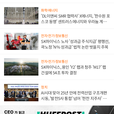
화학·에너지
'DL이앤씨 SMR 협력사' X에너지, '한수원 포
스코 동맹' 센트러스에너지와 우라늄 계약
체결
전자·전기·정보통신
SK하이닉스 노사 '성과급 주식지급' 평행선,
곽노정 'N% 성과급' 법적 논란 벗을지 주목
전자·전기·정보통신
SK하이닉스, 용인 'Y2' 팹과 청주 'M17' 팹
건설에 54조 투자 결정
정치
AI시대 맞아 25년 만에 전력산업 구조개편
시동, '발전5사 통합' 넘어 '한전 지주사' 재편
론도