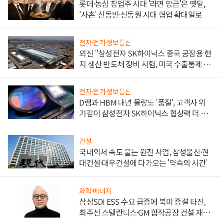
롯데·농심 창업주 시대 '라면 앙금'은 옛말,
'사촌' 신동빈·신동원 시대 협업 확대일로
전자·전기·정보통신
외신 "삼성전자 SK하이닉스 중국 공장용 현
지 생산 반도체 장비 시험, 미국 수출통제 대
비"
전자·전기·정보통신
D램과 HBM 내년 물량도 '품절', 고객사 위
기감이 삼성전자 SK하이닉스 협상력 더 키
워
건설
국내외서 속도 붙는 원전 사업, 삼성물산·현
대건설·대우건설에 다가오는 '약속의 시간'
화학·에너지
삼성SDI ESS 수요 급증에 북미 증설 타진,
최주선 스텔란티스·GM 합작공장 건설 재추