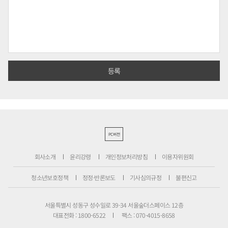
PC버전
회사소개
윤리강령
개인정보처리방침
이용자위원회
청소년보호정책
정정·반론보도
기사심의규정
불편신고
서울특별시 성동구 성수일로 39-34 서울숲더스페이스 12층
대표전화 : 1800-6522
팩스 : 070-4015-8658