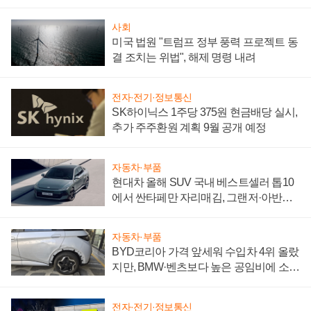
어
사회
미국 법원 "트럼프 정부 풍력 프로젝트 동
결 조치는 위법", 해제 명령 내려
전자·전기·정보통신
SK하이닉스 1주당 375원 현금배당 실시,
추가 주주환원 계획 9월 공개 예정
자동차·부품
현대차 올해 SUV 국내 베스트셀러 톱10
에서 싼타페만 자리매김, 그랜저·아반떼
'세단 쌍끌이'로 내수 방어
자동차·부품
BYD코리아 가격 앞세워 수입차 4위 올랐
지만, BMW·벤츠보다 높은 공임비에 소비
자 불만 폭발
전자·전기·정보통신