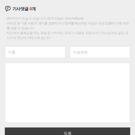
기사댓글
0
개
200자까지 쓰실 수 있습니다. (현재 0 byte / 최대 400byte)
저작권 등 다른 사람의 권리를 침해하거나 명예를 훼손하는 댓글은 관련 법률에 의해 제재
를 받을 수 있습니다.
타인에게 불쾌감을 주는 욕설 등 비하하는 단어가 내용에 포함되거나 인신공격성 글은 관
리자의 판단에 의해 삭제 합니다.