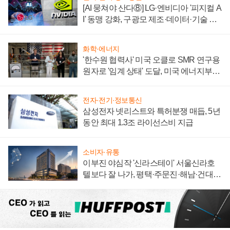
[AI 뭉쳐야 산다⑧] LG·엔비디아 '피지컬 A
I' 동맹 강화, 구광모 제조·데이터·기술 결
집해 종합 로보틱스 기업으로
화학·에너지
'한수원 협력사' 미국 오클로 SMR 연구용
원자로 '임계 상태' 도달, 미국 에너지부
"중요한 이정표"
전자·전기·정보통신
삼성전자 넷리스트와 특허분쟁 매듭, 5년
동안 최대 1.3조 라이선스비 지급
소비자·유통
이부진 야심작 '신라스테이' 서울신라호
텔보다 잘 나가, 평택·주문진·해남·건대로
성장판 더 넓힌다