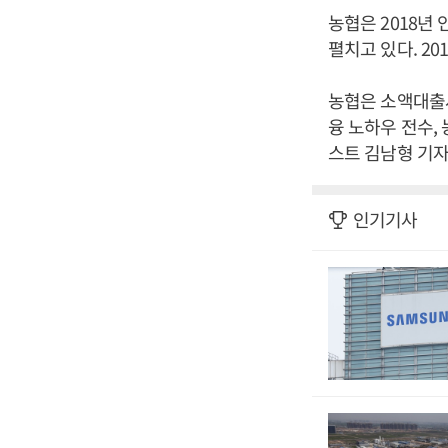
농협은 2018년
펼치고 있다. 20
농협은 소액대출사
융 노하우 전수,
스트 김남형 기자
인기기사