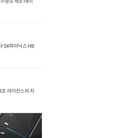
화, 구광모 제조·데이
자·SK하이닉스 HB
.3조 라이선스비 지