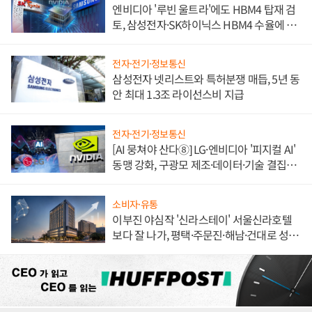
엔비디아 '루빈 울트라'에도 HBM4 탑재 검
토, 삼성전자·SK하이닉스 HBM4 수율에 주
도권 갈린다
전자·전기·정보통신
삼성전자 넷리스트와 특허분쟁 매듭, 5년 동
안 최대 1.3조 라이선스비 지급
전자·전기·정보통신
[AI 뭉쳐야 산다⑧] LG·엔비디아 '피지컬 AI'
동맹 강화, 구광모 제조·데이터·기술 결집
해 종합 로보틱스 기업으로
소비자·유통
이부진 야심작 '신라스테이' 서울신라호텔
보다 잘 나가, 평택·주문진·해남·건대로 성
장판 더 넓힌다