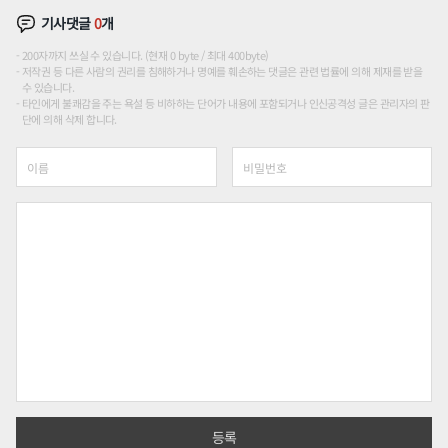
기사댓글
0
개
200자까지 쓰실 수 있습니다. (현재 0 byte / 최대 400byte)
저작권 등 다른 사람의 권리를 침해하거나 명예를 훼손하는 댓글은 관련 법률에 의해 제재를 받을
수 있습니다.
타인에게 불쾌감을 주는 욕설 등 비하하는 단어가 내용에 포함되거나 인신공격성 글은 관리자의 판
단에 의해 삭제 합니다.