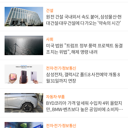
대비"
건설
원전 건설 국내외서 속도 붙어, 삼성물산·현
대건설·대우건설에 다가오는 '약속의 시간'
사회
미국 법원 "트럼프 정부 풍력 프로젝트 동결
조치는 위법", 해제 명령 내려
전자·전기·정보통신
삼성전자, 갤럭시Z 폴드8 사전예약 개통 8
월31일까지 연장
자동차·부품
BYD코리아 가격 앞세워 수입차 4위 올랐지
만, BMW·벤츠보다 높은 공임비에 소비자
불만 폭발
전자·전기·정보통신