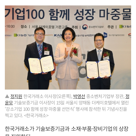
▲
정지원
한국거래소 이사장(오른쪽),
박영선
중소벤처기업부 장관,
정
윤모
기술보증기금 이사장이 15일 서울시 양재동 더케이호텔에서 열린
‘강소기업 100 함께 성장 마중물 선언식’ 행사에 참석한 뒤 기념사진을
찍고 있다. <한국거래소>
한국거래소가 기술보증기금과 소재·부품·장비기업의 상장