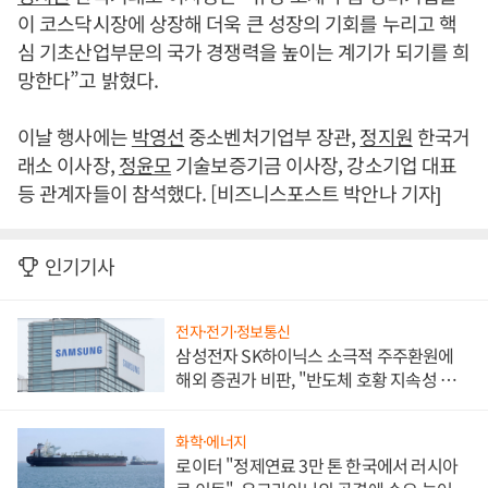
이 코스닥시장에 상장해 더욱 큰 성장의 기회를 누리고 핵
심 기초산업부문의 국가 경쟁력을 높이는 계기가 되기를 희
망한다”고 밝혔다.
이날 행사에는
박영선
중소벤처기업부 장관,
정지원
한국거
래소 이사장,
정윤모
기술보증기금 이사장, 강소기업 대표
등 관계자들이 참석했다. [비즈니스포스트 박안나 기자]
인기기사
전자·전기·정보통신
삼성전자 SK하이닉스 소극적 주주환원에
해외 증권가 비판, "반도체 호황 지속성 의
문"
화학·에너지
로이터 "정제연료 3만 톤 한국에서 러시아