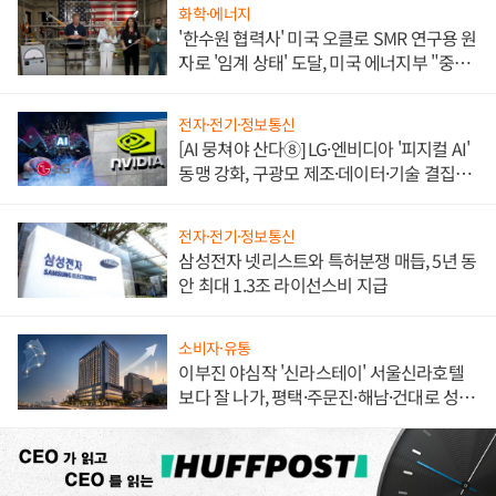
화학·에너지
'한수원 협력사' 미국 오클로 SMR 연구용 원
자로 '임계 상태' 도달, 미국 에너지부 "중요
한 이정표"
전자·전기·정보통신
[AI 뭉쳐야 산다⑧] LG·엔비디아 '피지컬 AI'
동맹 강화, 구광모 제조·데이터·기술 결집
해 종합 로보틱스 기업으로
전자·전기·정보통신
삼성전자 넷리스트와 특허분쟁 매듭, 5년 동
안 최대 1.3조 라이선스비 지급
소비자·유통
이부진 야심작 '신라스테이' 서울신라호텔
보다 잘 나가, 평택·주문진·해남·건대로 성
장판 더 넓힌다