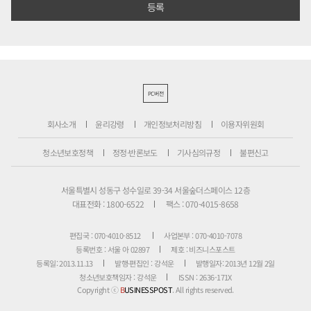
PC버전
회사소개
윤리강령
개인정보처리방침
이용자위원회
청소년보호정책
정정·반론보도
기사심의규정
불편신고
서울특별시 성동구 성수일로 39-34 서울숲더스페이스 12층
대표전화 : 1800-6522
팩스 : 070-4015-8658
편집국 : 070-4010-8512
사업본부 : 070-4010-7078
등록번호 : 서울 아 02897
제호 : 비즈니스포스트
등록일: 2013.11.13
발행·편집인 : 강석운
발행일자: 2013년 12월 2일
청소년보호책임자 : 강석운
ISSN : 2636-171X
Copyright ⓒ
B
USINESSPOST
. All rights reserved.