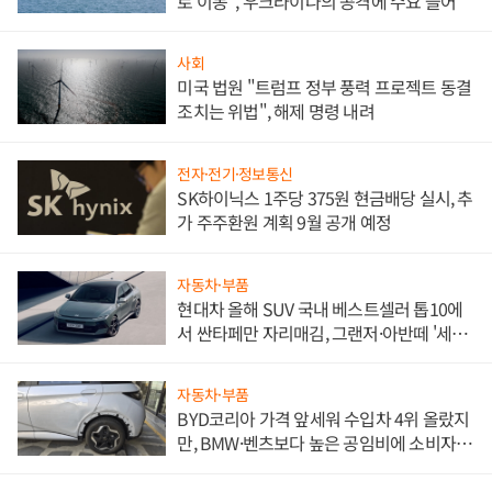
로 이동", 우크라이나의 공격에 수요 늘어
사회
미국 법원 "트럼프 정부 풍력 프로젝트 동결
조치는 위법", 해제 명령 내려
전자·전기·정보통신
SK하이닉스 1주당 375원 현금배당 실시, 추
가 주주환원 계획 9월 공개 예정
자동차·부품
현대차 올해 SUV 국내 베스트셀러 톱10에
서 싼타페만 자리매김, 그랜저·아반떼 '세단
쌍끌이'로 내수 방어
자동차·부품
BYD코리아 가격 앞세워 수입차 4위 올랐지
만, BMW·벤츠보다 높은 공임비에 소비자
불만 폭발