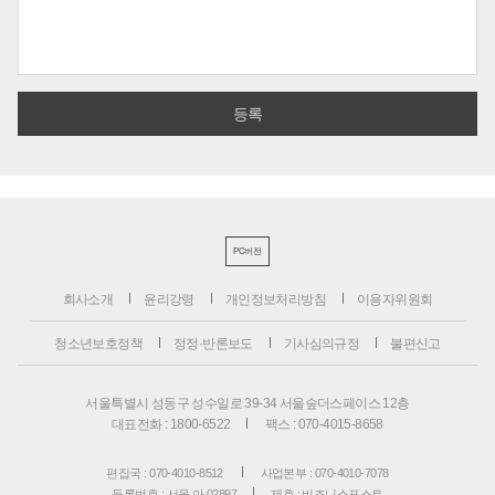
PC버전
회사소개
윤리강령
개인정보처리방침
이용자위원회
청소년보호정책
정정·반론보도
기사심의규정
불편신고
서울특별시 성동구 성수일로 39-34 서울숲더스페이스 12층
대표전화 : 1800-6522
팩스 : 070-4015-8658
편집국 : 070-4010-8512
사업본부 : 070-4010-7078
등록번호 : 서울 아 02897
제호 : 비즈니스포스트