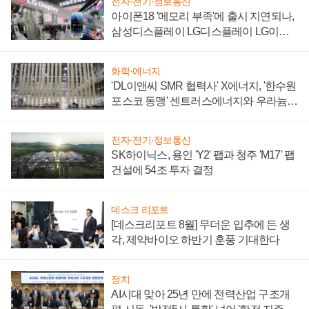
전자·전기·정보통신
아이폰18 '메모리 부족'에 출시 지연되나,
삼성디스플레이 LG디스플레이 LG이노
텍 '탈애플' 수익 다각화 속도
화학·에너지
'DL이앤씨 SMR 협력사' X에너지, '한수원
포스코 동맹' 센트러스에너지와 우라늄
계약 체결
전자·전기·정보통신
SK하이닉스, 용인 'Y2' 팹과 청주 'M17' 팹
건설에 54조 투자 결정
데스크 리포트
[데스크리포트 8월] 무더운 입추에 든 생
각, 제약바이오 하반기 훈풍 기대한다
정치
AI시대 맞아 25년 만에 전력산업 구조개