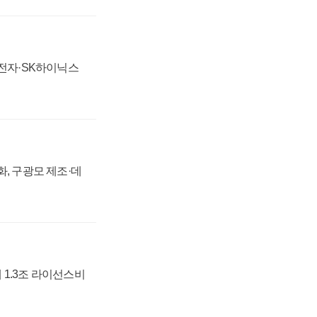
성전자·SK하이닉스
강화, 구광모 제조·데
 1.3조 라이선스비