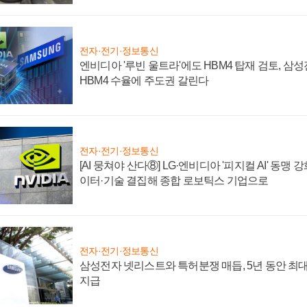
전자·전기·정보통신
엔비디아 '루빈 울트라'에도 HBM4 탑재 검토, 삼
HBM4 수율에 주도권 갈린다
전자·전기·정보통신
[AI 뭉쳐야 산다⑧] LG·엔비디아 '피지컬 AI' 동맹 
이터·기술 결집해 종합 로보틱스 기업으로
전자·전기·정보통신
삼성전자 넷리스트와 특허분쟁 매듭, 5년 동안 최대
지급