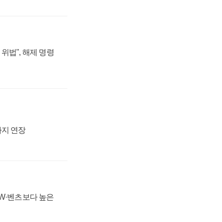
위법", 해제 명령
까지 연장
MW·벤츠보다 높은