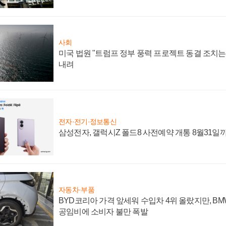
사회
미국 법원 "트럼프 정부 풍력 프로젝트 동결 조치는 
내려
전자·전기·정보통신
삼성전자, 갤럭시Z 폴드8 사전예약 개통 8월31일
자동차·부품
BYD코리아 가격 앞세워 수입차 4위 올랐지만, B
공임비에 소비자 불만 폭발