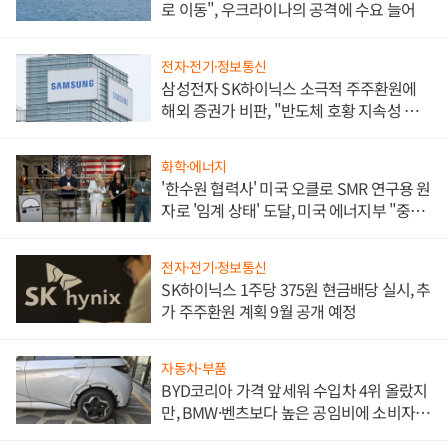
로 이동", 우크라이나의 공격에 수요 늘어
전자·전기·정보통신
삼성전자 SK하이닉스 소극적 주주환원에
해외 증권가 비판, "반도체 호황 지속성 의
문"
화학·에너지
'한수원 협력사' 미국 오클로 SMR 연구용 원
자로 '임계 상태' 도달, 미국 에너지부 "중요
한 이정표"
전자·전기·정보통신
SK하이닉스 1주당 375원 현금배당 실시, 추
가 주주환원 계획 9월 공개 예정
자동차·부품
BYD코리아 가격 앞세워 수입차 4위 올랐지
만, BMW·벤츠보다 높은 공임비에 소비자
불만 폭발