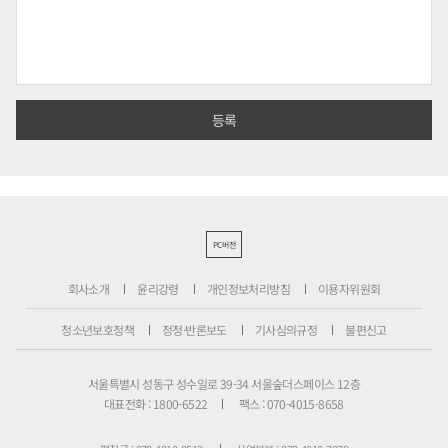
PC버전
회사소개
윤리강령
개인정보처리방침
이용자위원회
청소년보호정책
정정·반론보도
기사심의규정
불편신고
서울특별시 성동구 성수일로 39-34 서울숲더스페이스 12층
대표전화 : 1800-6522
팩스 : 070-4015-8658