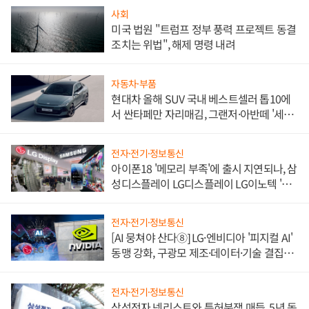
사회
미국 법원 "트럼프 정부 풍력 프로젝트 동결
조치는 위법", 해제 명령 내려
자동차·부품
현대차 올해 SUV 국내 베스트셀러 톱10에
서 싼타페만 자리매김, 그랜저·아반떼 '세단
쌍끌이'로 내수 방어
전자·전기·정보통신
아이폰18 '메모리 부족'에 출시 지연되나, 삼
성디스플레이 LG디스플레이 LG이노텍 '탈
애플' 수익 다각화 속도
전자·전기·정보통신
[AI 뭉쳐야 산다⑧] LG·엔비디아 '피지컬 AI'
동맹 강화, 구광모 제조·데이터·기술 결집
해 종합 로보틱스 기업으로
전자·전기·정보통신
삼성전자 넷리스트와 특허분쟁 매듭, 5년 동