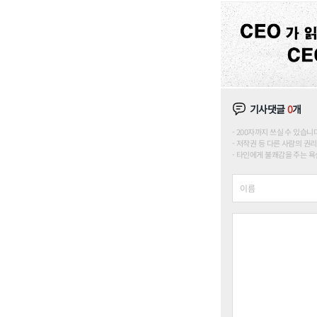
기사댓글
0
개
200자까지 쓰실 수 있습니다. (
저작권 등 다른 사람의 권리
타인에게 불쾌감을 주는 욕설