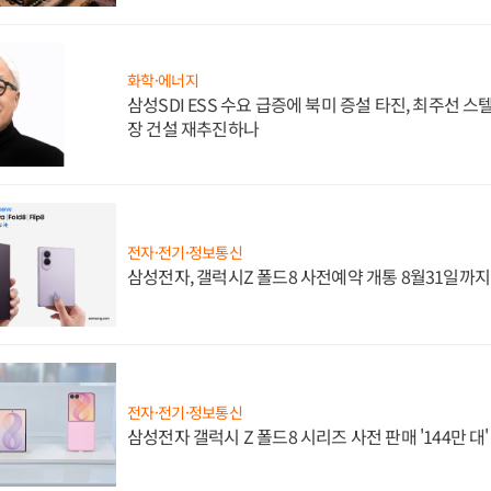
화학·에너지
삼성SDI ESS 수요 급증에 북미 증설 타진, 최주선 
장 건설 재추진하나
전자·전기·정보통신
삼성전자, 갤럭시Z 폴드8 사전예약 개통 8월31일까
전자·전기·정보통신
삼성전자 갤럭시 Z 폴드8 시리즈 사전 판매 '144만 대