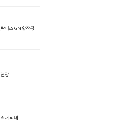
스텔란티스·GM 합작공
지 연장
' 역대 최대