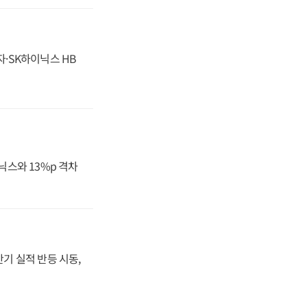
자·SK하이닉스 HB
닉스와 13%p 격차
반기 실적 반등 시동,