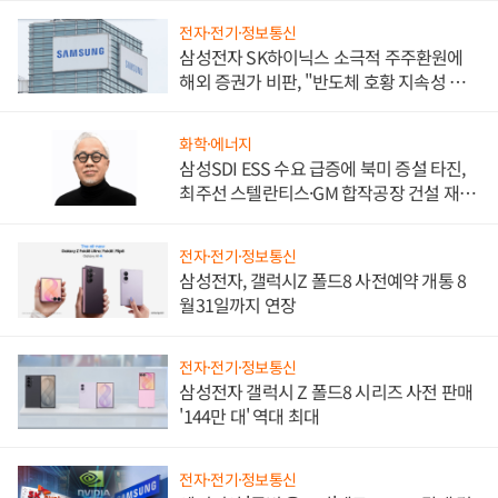
전자·전기·정보통신
삼성전자 SK하이닉스 소극적 주주환원에
해외 증권가 비판, "반도체 호황 지속성 의
문"
화학·에너지
삼성SDI ESS 수요 급증에 북미 증설 타진,
최주선 스텔란티스·GM 합작공장 건설 재추
진하나
전자·전기·정보통신
삼성전자, 갤럭시Z 폴드8 사전예약 개통 8
월31일까지 연장
전자·전기·정보통신
삼성전자 갤럭시 Z 폴드8 시리즈 사전 판매
'144만 대' 역대 최대
전자·전기·정보통신