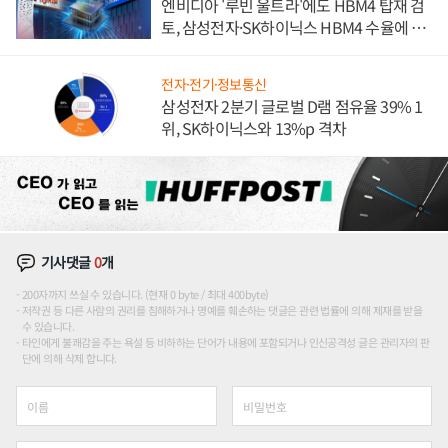
엔비디아 '루빈 울트라'에도 HBM4 탑재 검
토, 삼성전자·SK하이닉스 HBM4 수율에 주
도권 갈린다
전자·전기·정보통신
삼성전자 2분기 글로벌 D램 점유율 39% 1
위, SK하이닉스와 13%p 격차
기사댓글
0
개
200자까지 쓰실 수 있습니다. (현재 0 byte / 최대 400byte)
저작권 등 다른 사람의 권리를 침해하거나 명예를 훼손하는 댓글은 관련 법률에 의해 제재를 받을
수 있습니다.
타인에게 불쾌감을 주는 욕설 등 비하하는 단어가 내용에 포함되거나 인신공격성 글은 관리자의 판
단에 의해 삭제 합니다.