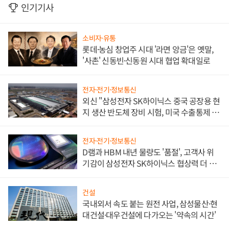
인기기사
소비자·유통
롯데·농심 창업주 시대 '라면 앙금'은 옛말,
'사촌' 신동빈·신동원 시대 협업 확대일로
전자·전기·정보통신
외신 "삼성전자 SK하이닉스 중국 공장용 현
지 생산 반도체 장비 시험, 미국 수출통제 대
비"
전자·전기·정보통신
D램과 HBM 내년 물량도 '품절', 고객사 위
기감이 삼성전자 SK하이닉스 협상력 더 키
워
건설
국내외서 속도 붙는 원전 사업, 삼성물산·현
대건설·대우건설에 다가오는 '약속의 시간'