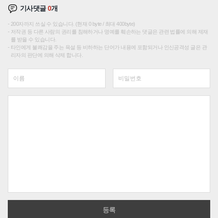
기사댓글
0
개
200자까지 쓰실 수 있습니다. (현재 0 byte / 최대 400byte)
저작권 등 다른 사람의 권리를 침해하거나 명예를 훼손하는 댓글은 관련 법률에 의해 제재
를 받을 수 있습니다.
타인에게 불쾌감을 주는 욕설 등 비하하는 단어가 내용에 포함되거나 인신공격성 글은 관
리자의 판단에 의해 삭제 합니다.