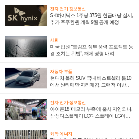
전자·전기·정보통신
SK하이닉스 1주당 375원 현금배당 실시,
추가 주주환원 계획 9월 공개 예정
사회
미국 법원 "트럼프 정부 풍력 프로젝트 동
결 조치는 위법", 해제 명령 내려
자동차·부품
현대차 올해 SUV 국내 베스트셀러 톱10
에서 싼타페만 자리매김, 그랜저·아반떼
'세단 쌍끌이'로 내수 방어
전자·전기·정보통신
아이폰18 '메모리 부족'에 출시 지연되나,
삼성디스플레이 LG디스플레이 LG이노
텍 '탈애플' 수익 다각화 속도
화학·에너지