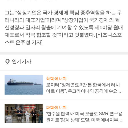
그는 “상장기업은 국가 경제에 핵심 중추역할을 하는 우
리나라의 대표기업”이라며 "상장기업이 국가경제의 혁
신성장과 일자리 창출에 기여할 수 있도록 제1야당 원내
대표로서 적극 협조할 것"이라고 덧붙였다. [비즈니스포
스트 은주성 기자]
인기기사
화학·에너지
로이터 "정제연료 3만 톤 한국에서 러시
아로 이동", 우크라이나의 공격에 수요 늘
어
화학·에너지
'한수원 협력사' 미국 오클로 SMR 연구용
원자로 '임계 상태' 도달, 미국 에너지부
"중요한 이정표"