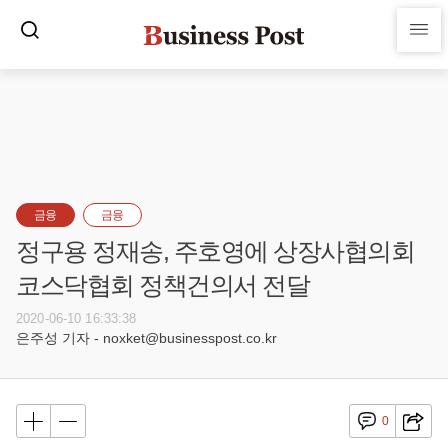
금융
금융
정구용 정재송, 주호영에 상장사협의회
코스닥협회 정책건의서 전달
2020-06-10 16:33:38
은주성 기자 - noxket@businesspost.co.kr
0