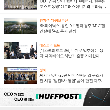
'DL이앤씨 SMR 협력사' X에너지, '한수원
포스코 동맹' 센트러스에너지와 우라늄
계약 체결
전자·전기·정보통신
SK하이닉스, 용인 'Y2' 팹과 청주 'M17' 팹
건설에 54조 투자 결정
데스크 리포트
[데스크리포트 8월] 무더운 입추에 든 생
각, 제약바이오 하반기 훈풍 기대한다
정치
AI시대 맞아 25년 만에 전력산업 구조개
편 시동, '발전5사 통합' 넘어 '한전 지주사'
재편론도