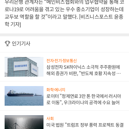
우리은행 관계자는 “메인비즈협회와의 업무협약을 통해 코
로나19로 어려움을 겪고 있는 우수 중소기업이 성장하는데
교두보 역할을 할 것”이라고 말했다. [비즈니스포스트 윤종
학 기자]
인기기사
전자·전기·정보통신
삼성전자 SK하이닉스 소극적 주주환원에
해외 증권가 비판, "반도체 호황 지속성 의
문"
화학·에너지
로이터 "정제연료 3만 톤 한국에서 러시아
로 이동", 우크라이나의 공격에 수요 늘어
사회
미국 법원 "트럼프 정부 풍력 프로젝트 동결