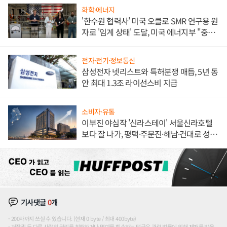
화학·에너지
'한수원 협력사' 미국 오클로 SMR 연구용 원
자로 '임계 상태' 도달, 미국 에너지부 "중요
한 이정표"
전자·전기·정보통신
삼성전자 넷리스트와 특허분쟁 매듭, 5년 동
안 최대 1.3조 라이선스비 지급
소비자·유통
이부진 야심작 '신라스테이' 서울신라호텔
보다 잘 나가, 평택·주문진·해남·건대로 성
장판 더 넓힌다
기사댓글
0
개
200자까지 쓰실 수 있습니다. (현재 0 byte / 최대 400byte)
저작권 등 다른 사람의 권리를 침해하거나 명예를 훼손하는 댓글은 관련 법률에 의해 제재를 받을