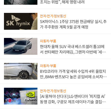
조치는 위법", 해제 명령 내려
전자·전기·정보통신
SK하이닉스 1주당 375원 현금배당 실시, 추
가 주주환원 계획 9월 공개 예정
자동차·부품
현대차 올해 SUV 국내 베스트셀러 톱10에
서 싼타페만 자리매김, 그랜저·아반떼 '세단
쌍끌이'로 내수 방어
자동차·부품
BYD코리아 가격 앞세워 수입차 4위 올랐지
만, BMW·벤츠보다 높은 공임비에 소비자
불만 폭발
전자·전기·정보통신
[AI 뭉쳐야 산다⑧] LG·엔비디아 '피지컬 AI'
동맹 강화, 구광모 제조·데이터·기술 결집
해 종합 로보틱스 기업으로