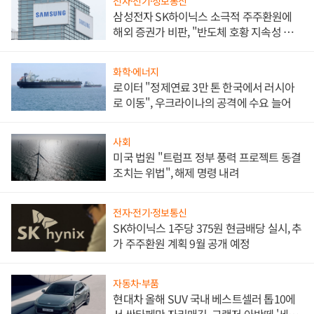
전자·전기·정보통신
삼성전자 SK하이닉스 소극적 주주환원에
해외 증권가 비판, "반도체 호황 지속성 의
문"
화학·에너지
로이터 "정제연료 3만 톤 한국에서 러시아
로 이동", 우크라이나의 공격에 수요 늘어
사회
미국 법원 "트럼프 정부 풍력 프로젝트 동결
조치는 위법", 해제 명령 내려
전자·전기·정보통신
SK하이닉스 1주당 375원 현금배당 실시, 추
가 주주환원 계획 9월 공개 예정
자동차·부품
현대차 올해 SUV 국내 베스트셀러 톱10에
서 싼타페만 자리매김, 그랜저·아반떼 '세단