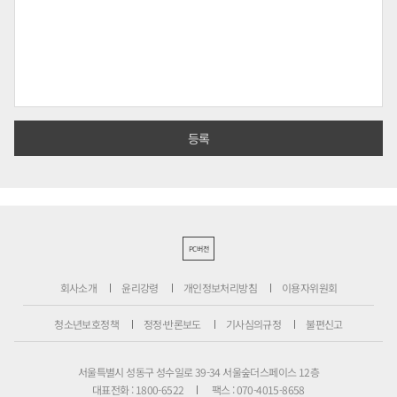
PC버전
회사소개
윤리강령
개인정보처리방침
이용자위원회
청소년보호정책
정정·반론보도
기사심의규정
불편신고
서울특별시 성동구 성수일로 39-34 서울숲더스페이스 12층
대표전화 : 1800-6522
팩스 : 070-4015-8658