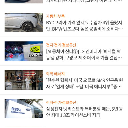
쌍끌이'로 내수 방어
자동차·부품
BYD코리아 가격 앞세워 수입차 4위 올랐지
만, BMW·벤츠보다 높은 공임비에 소비자
불만 폭발
전자·전기·정보통신
[AI 뭉쳐야 산다⑧] LG·엔비디아 '피지컬 AI'
동맹 강화, 구광모 제조·데이터·기술 결집
해 종합 로보틱스 기업으로
화학·에너지
'한수원 협력사' 미국 오클로 SMR 연구용 원
자로 '임계 상태' 도달, 미국 에너지부 "중요
한 이정표"
전자·전기·정보통신
삼성전자 넷리스트와 특허분쟁 매듭, 5년 동
안 최대 1.3조 라이선스비 지급