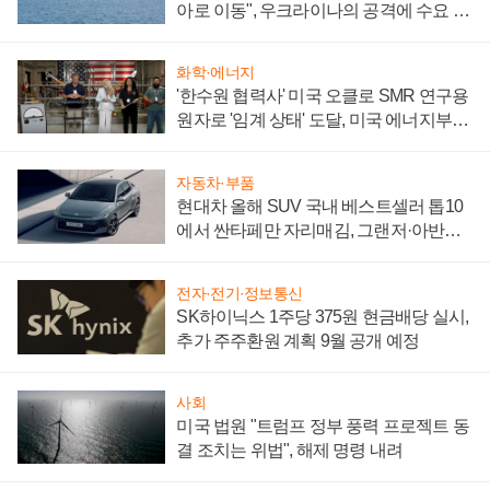
아로 이동", 우크라이나의 공격에 수요 늘
어
화학·에너지
'한수원 협력사' 미국 오클로 SMR 연구용
원자로 '임계 상태' 도달, 미국 에너지부
"중요한 이정표"
자동차·부품
현대차 올해 SUV 국내 베스트셀러 톱10
에서 싼타페만 자리매김, 그랜저·아반떼
'세단 쌍끌이'로 내수 방어
전자·전기·정보통신
SK하이닉스 1주당 375원 현금배당 실시,
추가 주주환원 계획 9월 공개 예정
사회
미국 법원 "트럼프 정부 풍력 프로젝트 동
결 조치는 위법", 해제 명령 내려