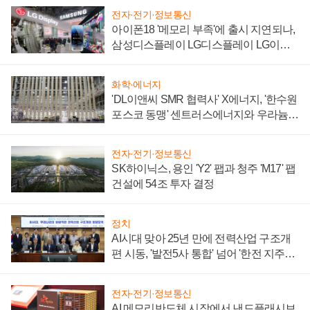
전자·전기·정보통신
아이폰18 '메모리 부족'에 출시 지연되나,
삼성디스플레이 LG디스플레이 LG이노
텍 '탈애플' 수익 다각화 속도
화학·에너지
'DL이앤씨 SMR 협력사' X에너지, '한수원
포스코 동맹' 센트러스에너지와 우라늄
계약 체결
전자·전기·정보통신
SK하이닉스, 용인 'Y2' 팹과 청주 'M17' 팹
건설에 54조 투자 결정
정치
AI시대 맞아 25년 만에 전력산업 구조개
편 시동, '발전5사 통합' 넘어 '한전 지주사'
재편론도
전자·전기·정보통신
AI 메모리반도체 시장에서 낸드플래시보