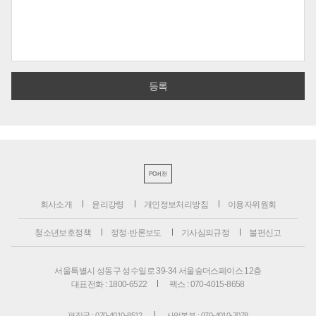
PC버전
회사소개
윤리강령
개인정보처리방침
이용자위원회
청소년보호정책
정정·반론보도
기사심의규정
불편신고
서울특별시 성동구 성수일로 39-34 서울숲더스페이스 12층
대표전화 : 1800-6522
팩스 : 070-4015-8658
편집국 : 070-4010-8512
사업본부 : 070-4010-7078