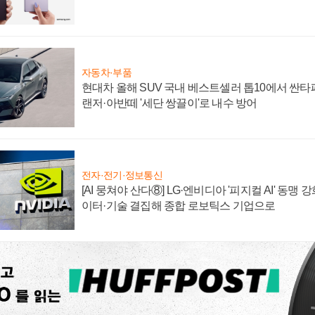
자동차·부품
현대차 올해 SUV 국내 베스트셀러 톱10에서 싼타
랜저·아반떼 '세단 쌍끌이'로 내수 방어
전자·전기·정보통신
[AI 뭉쳐야 산다⑧] LG·엔비디아 '피지컬 AI' 동맹 
이터·기술 결집해 종합 로보틱스 기업으로