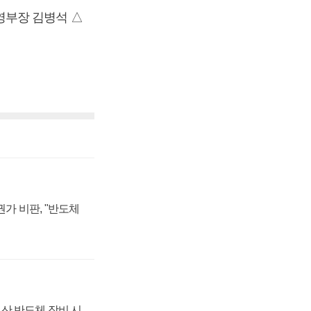
영부장 김병석 △
가 비판, "반도체
산 반도체 장비 시