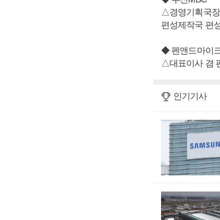
△경영기획국장 
편성제작국 편성
◆ 펜앤드마이
△대표이사 겸
인기기사