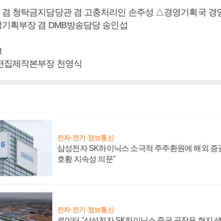
겸 청탁금지담당관 겸 고충처리인 손주성 △경영기획국 경
기획부장 겸 DMB방송담당 송인섭
크
 편집제작본부장 천영식
전자·전기·정보통신
삼성전자 SK하이닉스 소극적 주주환원에 해외 증권
호황 지속성 의문"
전자·전기·정보통신
로이터 "삼성전자 SK하이닉스 중국 공장용 현지 생