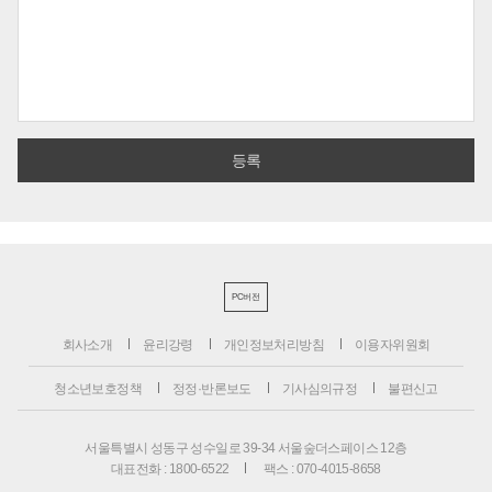
PC버전
회사소개
윤리강령
개인정보처리방침
이용자위원회
청소년보호정책
정정·반론보도
기사심의규정
불편신고
서울특별시 성동구 성수일로 39-34 서울숲더스페이스 12층
대표전화 : 1800-6522
팩스 : 070-4015-8658