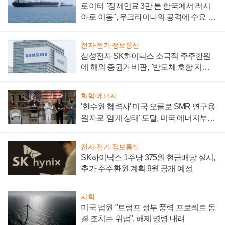
로이터 "정제연료 3만 톤 한국에서 러시
아로 이동", 우크라이나의 공격에 수요 늘
어
전자·전기·정보통신
삼성전자 SK하이닉스 소극적 주주환원
에 해외 증권가 비판, "반도체 호황 지속
성 의문"
화학·에너지
'한수원 협력사' 미국 오클로 SMR 연구용
원자로 '임계 상태' 도달, 미국 에너지부
"중요한 이정표"
전자·전기·정보통신
SK하이닉스 1주당 375원 현금배당 실시,
추가 주주환원 계획 9월 공개 예정
사회
미국 법원 "트럼프 정부 풍력 프로젝트 동
결 조치는 위법", 해제 명령 내려