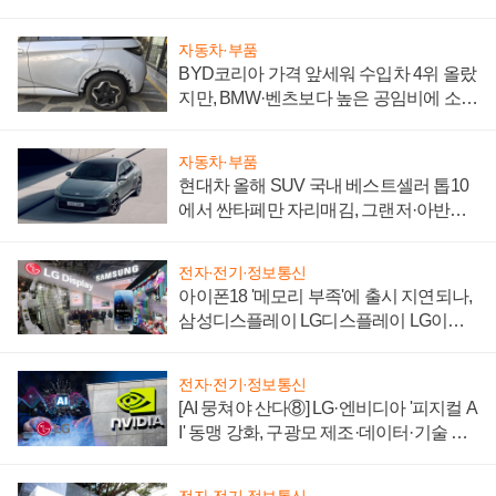
자동차·부품
BYD코리아 가격 앞세워 수입차 4위 올랐
지만, BMW·벤츠보다 높은 공임비에 소비
자 불만 폭발
자동차·부품
현대차 올해 SUV 국내 베스트셀러 톱10
에서 싼타페만 자리매김, 그랜저·아반떼
'세단 쌍끌이'로 내수 방어
전자·전기·정보통신
아이폰18 '메모리 부족'에 출시 지연되나,
삼성디스플레이 LG디스플레이 LG이노
텍 '탈애플' 수익 다각화 속도
전자·전기·정보통신
[AI 뭉쳐야 산다⑧] LG·엔비디아 '피지컬 A
I' 동맹 강화, 구광모 제조·데이터·기술 결
집해 종합 로보틱스 기업으로
전자·전기·정보통신