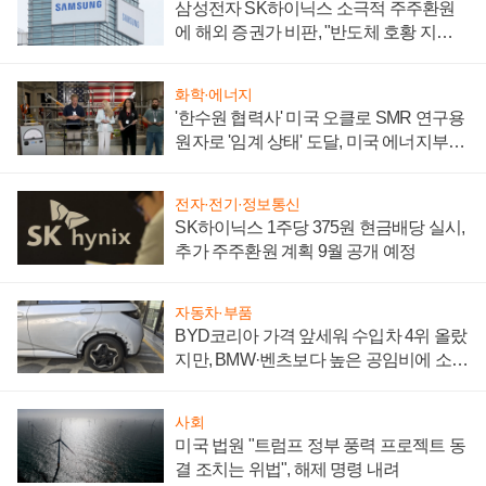
삼성전자 SK하이닉스 소극적 주주환원
에 해외 증권가 비판, "반도체 호황 지속
성 의문"
화학·에너지
'한수원 협력사' 미국 오클로 SMR 연구용
원자로 '임계 상태' 도달, 미국 에너지부
"중요한 이정표"
전자·전기·정보통신
SK하이닉스 1주당 375원 현금배당 실시,
추가 주주환원 계획 9월 공개 예정
자동차·부품
BYD코리아 가격 앞세워 수입차 4위 올랐
지만, BMW·벤츠보다 높은 공임비에 소비
자 불만 폭발
사회
미국 법원 "트럼프 정부 풍력 프로젝트 동
결 조치는 위법", 해제 명령 내려