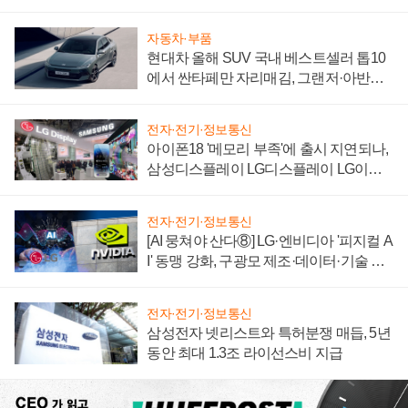
자동차·부품
현대차 올해 SUV 국내 베스트셀러 톱10
에서 싼타페만 자리매김, 그랜저·아반떼
'세단 쌍끌이'로 내수 방어
전자·전기·정보통신
아이폰18 '메모리 부족'에 출시 지연되나,
삼성디스플레이 LG디스플레이 LG이노
텍 '탈애플' 수익 다각화 속도
전자·전기·정보통신
[AI 뭉쳐야 산다⑧] LG·엔비디아 '피지컬 A
I' 동맹 강화, 구광모 제조·데이터·기술 결
집해 종합 로보틱스 기업으로
전자·전기·정보통신
삼성전자 넷리스트와 특허분쟁 매듭, 5년
동안 최대 1.3조 라이선스비 지급