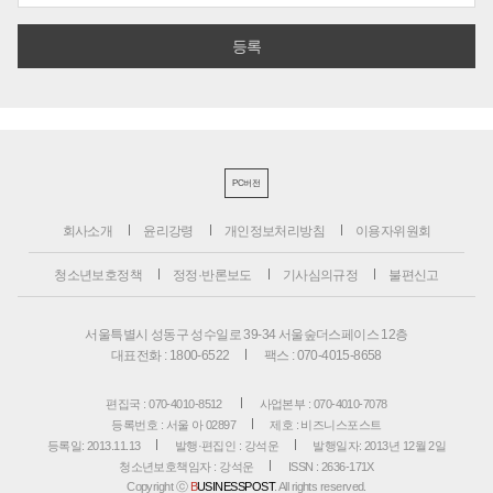
PC버전
회사소개
윤리강령
개인정보처리방침
이용자위원회
청소년보호정책
정정·반론보도
기사심의규정
불편신고
서울특별시 성동구 성수일로 39-34 서울숲더스페이스 12층
대표전화 : 1800-6522
팩스 : 070-4015-8658
편집국 : 070-4010-8512
사업본부 : 070-4010-7078
등록번호 : 서울 아 02897
제호 : 비즈니스포스트
등록일: 2013.11.13
발행·편집인 : 강석운
발행일자: 2013년 12월 2일
청소년보호책임자 : 강석운
ISSN : 2636-171X
Copyright ⓒ
B
USINESSPOST
. All rights reserved.