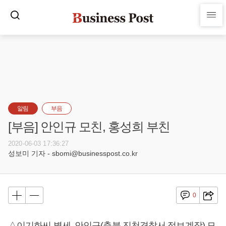
알림
부음
[부음] 안인규 모친, 홍성희 부친
2020-06-03 17:36:27
성보미 기자 - sbomi@businesspost.co.kr
0
△이기화씨 별세, 안인규(충북 진천경찰서 정보계장) 모