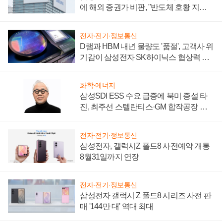
에 해외 증권가 비판, "반도체 호황 지속
성 의문"
전자·전기·정보통신
D램과 HBM 내년 물량도 '품절', 고객사 위
기감이 삼성전자 SK하이닉스 협상력 더
키워
화학·에너지
삼성SDI ESS 수요 급증에 북미 증설 타
진, 최주선 스텔란티스·GM 합작공장 건
설 재추진하나
전자·전기·정보통신
삼성전자, 갤럭시Z 폴드8 사전예약 개통
8월31일까지 연장
전자·전기·정보통신
삼성전자 갤럭시 Z 폴드8 시리즈 사전 판
매 '144만 대' 역대 최대