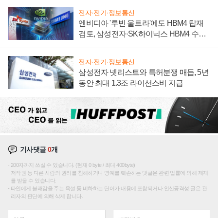
전자·전기·정보통신
엔비디아 '루빈 울트라'에도 HBM4 탑재
검토, 삼성전자·SK하이닉스 HBM4 수율
에 주도권 갈린다
전자·전기·정보통신
삼성전자 넷리스트와 특허분쟁 매듭, 5년
동안 최대 1.3조 라이선스비 지급
기사댓글
0
개
200자까지 쓰실 수 있습니다. (현재 0 byte / 최대 400byte)
저작권 등 다른 사람의 권리를 침해하거나 명예를 훼손하는 댓글은 관련 법률에 의해 제재
를 받을 수 있습니다.
타인에게 불쾌감을 주는 욕설 등 비하하는 단어가 내용에 포함되거나 인신공격성 글은 관
리자의 판단에 의해 삭제 합니다.