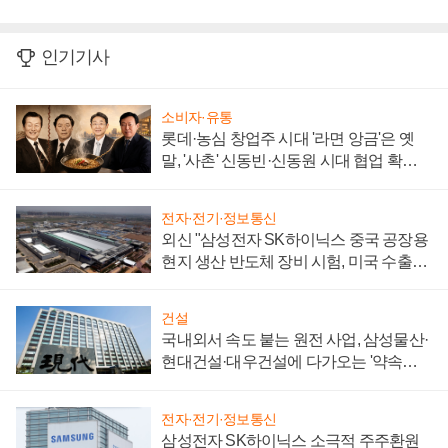
인기기사
소비자·유통
롯데·농심 창업주 시대 '라면 앙금'은 옛
말, '사촌' 신동빈·신동원 시대 협업 확대
일로
전자·전기·정보통신
외신 "삼성전자 SK하이닉스 중국 공장용
현지 생산 반도체 장비 시험, 미국 수출통
제 대비"
건설
국내외서 속도 붙는 원전 사업, 삼성물산·
현대건설·대우건설에 다가오는 '약속의
시간'
전자·전기·정보통신
삼성전자 SK하이닉스 소극적 주주환원