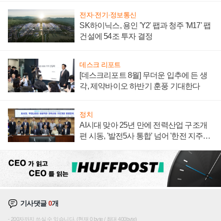
전자·전기·정보통신
SK하이닉스, 용인 'Y2' 팹과 청주 'M17' 팹
건설에 54조 투자 결정
데스크 리포트
[데스크리포트 8월] 무더운 입추에 든 생
각, 제약바이오 하반기 훈풍 기대한다
정치
AI시대 맞아 25년 만에 전력산업 구조개
편 시동, '발전5사 통합' 넘어 '한전 지주사'
재편론도
기사댓글
0
개
200자까지 쓰실 수 있습니다. (현재 0 byte / 최대 400byte)