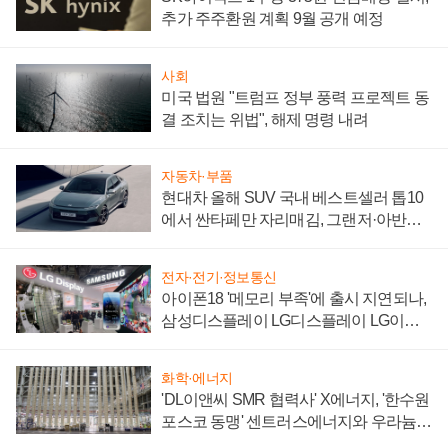
추가 주주환원 계획 9월 공개 예정
사회
미국 법원 "트럼프 정부 풍력 프로젝트 동
결 조치는 위법", 해제 명령 내려
자동차·부품
현대차 올해 SUV 국내 베스트셀러 톱10
에서 싼타페만 자리매김, 그랜저·아반떼
'세단 쌍끌이'로 내수 방어
전자·전기·정보통신
아이폰18 '메모리 부족'에 출시 지연되나,
삼성디스플레이 LG디스플레이 LG이노
텍 '탈애플' 수익 다각화 속도
화학·에너지
'DL이앤씨 SMR 협력사' X에너지, '한수원
포스코 동맹' 센트러스에너지와 우라늄
계약 체결