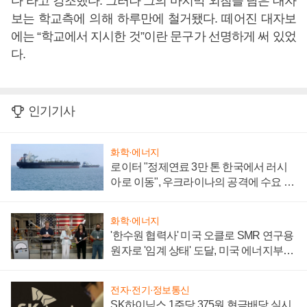
다”라고 강조했다. 그러나 그의 마지막 외침을 담은 대자
보는 학교측에 의해 하루만에 철거됐다. 떼어진 대자보
에는 “학교에서 지시한 것”이란 문구가 선명하게 써 있었
다.
인기기사
화학·에너지
로이터 "정제연료 3만 톤 한국에서 러시
아로 이동", 우크라이나의 공격에 수요 늘
어
화학·에너지
'한수원 협력사' 미국 오클로 SMR 연구용
원자로 '임계 상태' 도달, 미국 에너지부
"중요한 이정표"
전자·전기·정보통신
SK하이닉스 1주당 375원 현금배당 실시,