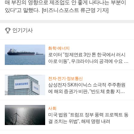
매 부진의 영향으로 제조업도 안 좋게 나타나는 부분이
있다”고 말했다. [비즈니스포스트 류근영 기자]
인기기사
화학·에너지
로이터 "정제연료 3만 톤 한국에서 러시
아로 이동", 우크라이나의 공격에 수요 늘
어
전자·전기·정보통신
삼성전자 SK하이닉스 소극적 주주환원
에 해외 증권가 비판, "반도체 호황 지속
성 의문"
사회
미국 법원 "트럼프 정부 풍력 프로젝트 동
결 조치는 위법", 해제 명령 내려