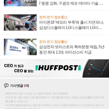
I' 동맹 강화, 구광모 제조·데이터·기술 결
집해 종합 로보틱스 기업으로
전자·전기·정보통신
아이폰18 '메모리 부족'에 출시 지연되나,
삼성디스플레이 LG디스플레이 LG이노
텍 '탈애플' 수익 다각화 속도
전자·전기·정보통신
삼성전자 넷리스트와 특허분쟁 매듭, 5년
동안 최대 1.3조 라이선스비 지급
기사댓글
0
개
200자까지 쓰실 수 있습니다. (현재 0 byte / 최대 400byte)
저작권 등 다른 사람의 권리를 침해하거나 명예를 훼손하는 댓글은 관련 법률에 의해 제재
를 받을 수 있습니다.
타인에게 불쾌감을 주는 욕설 등 비하하는 단어가 내용에 포함되거나 인신공격성 글은 관
리자의 판단에 의해 삭제 합니다.