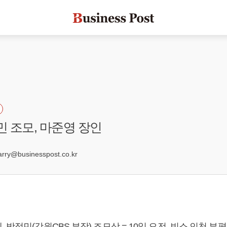
민 조모, 마준영 장인
ry@businesspost.co.kr
 박정민(강원CBS 부장) 조모상 = 10일 오전, 빈소 인천 부