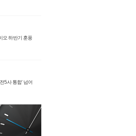
바이오 하반기 훈풍
발전5사 통합' 넘어