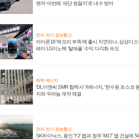
랜저·아반떼 '세단 쌍끌이'로 내수 방어
전자·전기·정보통신
아이폰18 '메모리 부족'에 출시 지연되나, 삼성디
레이 LG이노텍 '탈애플' 수익 다각화 속도
화학·에너지
'DL이앤씨 SMR 협력사' X에너지, '한수원 포스코
지와 우라늄 계약 체결
전자·전기·정보통신
SK하이닉스, 용인 'Y2' 팹과 청주 'M17' 팹 건설에 