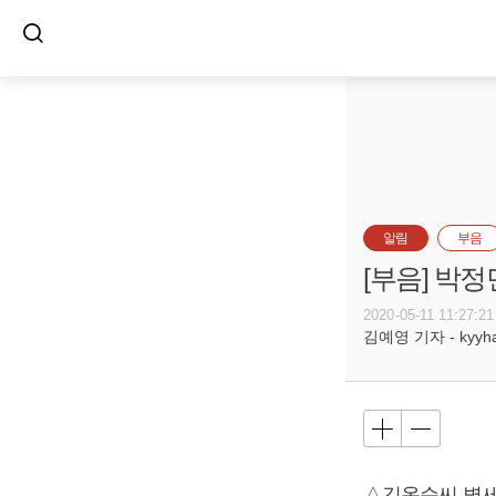
알림
부음
[부음] 박정
2020-05-11 11:27:21
김예영 기자 - kyyhar
△김옥순씨 별세,