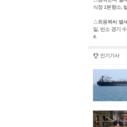
식장 1분향소, 발인 
△최용복씨 별세,
일, 빈소 경기 수
4.
인기기사