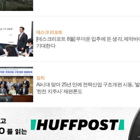
데스크 리포트
[데스크리포트 8월] 무더운 입추에 든 생각, 제약
기대한다
정치
AI시대 맞아 25년 만에 전력산업 구조개편 시동, '
'한전 지주사' 재편론도