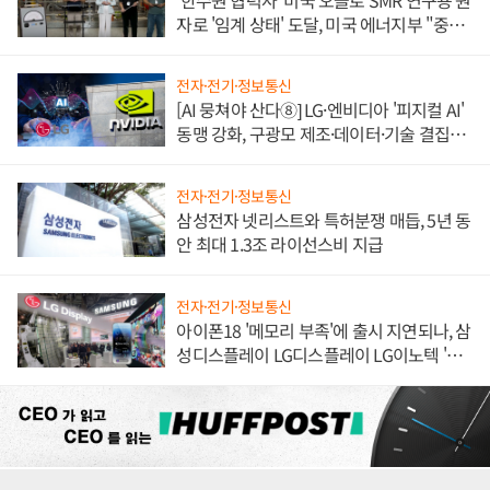
자로 '임계 상태' 도달, 미국 에너지부 "중요
한 이정표"
전자·전기·정보통신
[AI 뭉쳐야 산다⑧] LG·엔비디아 '피지컬 AI'
동맹 강화, 구광모 제조·데이터·기술 결집
해 종합 로보틱스 기업으로
전자·전기·정보통신
삼성전자 넷리스트와 특허분쟁 매듭, 5년 동
안 최대 1.3조 라이선스비 지급
전자·전기·정보통신
아이폰18 '메모리 부족'에 출시 지연되나, 삼
성디스플레이 LG디스플레이 LG이노텍 '탈
애플' 수익 다각화 속도