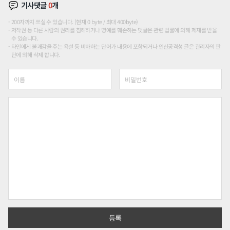
기사댓글
0
개
200자까지 쓰실 수 있습니다. (현재 0 byte / 최대 400byte)
저작권 등 다른 사람의 권리를 침해하거나 명예를 훼손하는 댓글은 관련 법률에 의해 제재를 받을
수 있습니다.
타인에게 불쾌감을 주는 욕설 등 비하하는 단어가 내용에 포함되거나 인신공격성 글은 관리자의 판
단에 의해 삭제 합니다.