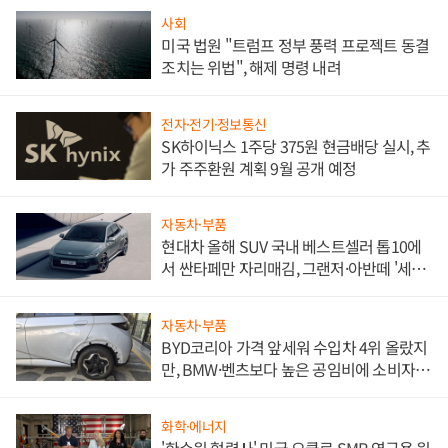
사회
미국 법원 "트럼프 정부 풍력 프로젝트 동결
조치는 위법", 해제 명령 내려
전자·전기·정보통신
SK하이닉스 1주당 375원 현금배당 실시, 추
가 주주환원 계획 9월 공개 예정
자동차·부품
현대차 올해 SUV 국내 베스트셀러 톱10에
서 싼타페만 자리매김, 그랜저·아반떼 '세단
쌍끌이'로 내수 방어
자동차·부품
BYD코리아 가격 앞세워 수입차 4위 올랐지
만, BMW·벤츠보다 높은 공임비에 소비자
불만 폭발
화학·에너지
'한수원 협력사' 미국 오클로 SMR 연구용 원