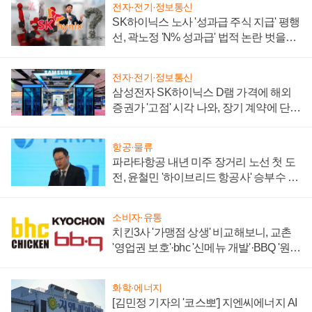
전자·전기·정보통신
SK하이닉스 노사 '성과급 주식 지급' 평행
선, 곽노정 'N% 성과급' 법적 논란 벗을지
주목
전자·전기·정보통신
삼성전자 SK하이닉스 D램 가격에 해외
증권가 '고점' 시각 나와, 장기 계약에 단점
부각
항공·물류
파라타항공 내년 미주 장거리 노선 첫 도
전, 윤철민 '하이브리드 항공사' 승부수 통
할까
소비자·유통
치킨3사 '가맹점 상생' 비교해보니, 교촌
'영업권 보호'·bhc '신메뉴 개발'·BBQ '원가
부담'
화학·에너지
[김민정 기자의 '코스뽀'] 지엔씨에너지 AI