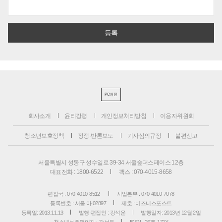
PC버전
회사소개
윤리강령
개인정보처리방침
이용자위원회
청소년보호정책
정정·반론보도
기사심의규정
불편신고
서울특별시 성동구 성수일로 39-34 서울숲더스페이스 12층
대표전화 : 1800-6522
팩스 : 070-4015-8658
편집국 : 070-4010-8512
사업본부 : 070-4010-7078
등록번호 : 서울 아 02897
제호 : 비즈니스포스트
등록일: 2013.11.13
발행·편집인 : 강석운
발행일자: 2013년 12월 2일
청소년보호책임자 : 강석운
ISSN : 2636-171X