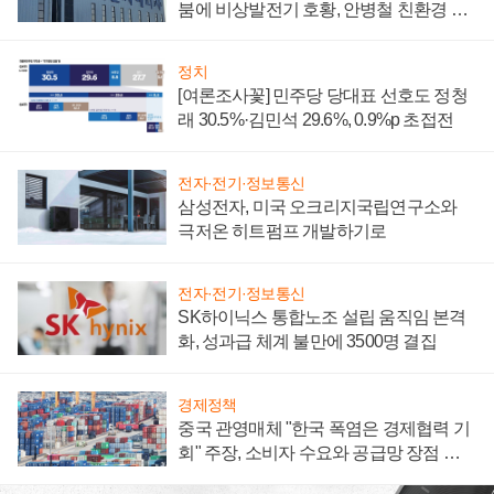
붐에 비상발전기 호황, 안병철 친환경 에
너지 발전전문기업 향한다
정치
[여론조사꽃] 민주당 당대표 선호도 정청
래 30.5%·김민석 29.6%, 0.9%p 초접전
전자·전기·정보통신
삼성전자, 미국 오크리지국립연구소와
극저온 히트펌프 개발하기로
전자·전기·정보통신
SK하이닉스 통합노조 설립 움직임 본격
화, 성과급 체계 불만에 3500명 결집
경제정책
중국 관영매체 "한국 폭염은 경제협력 기
회" 주장, 소비자 수요와 공급망 장점 강
조