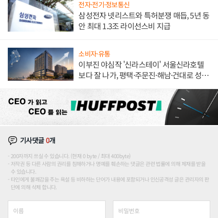
전자·전기·정보통신
삼성전자 넷리스트와 특허분쟁 매듭, 5년 동
안 최대 1.3조 라이선스비 지급
소비자·유통
이부진 야심작 '신라스테이' 서울신라호텔
보다 잘 나가, 평택·주문진·해남·건대로 성
장판 더 넓힌다
기사댓글
0
개
200자까지 쓰실 수 있습니다. (현재 0 byte / 최대 400byte)
저작권 등 다른 사람의 권리를 침해하거나 명예를 훼손하는 댓글은 관련 법률에 의해 제재를 받을
수 있습니다.
타인에게 불쾌감을 주는 욕설 등 비하하는 단어가 내용에 포함되거나 인신공격성 글은 관리자의 판
단에 의해 삭제 합니다.