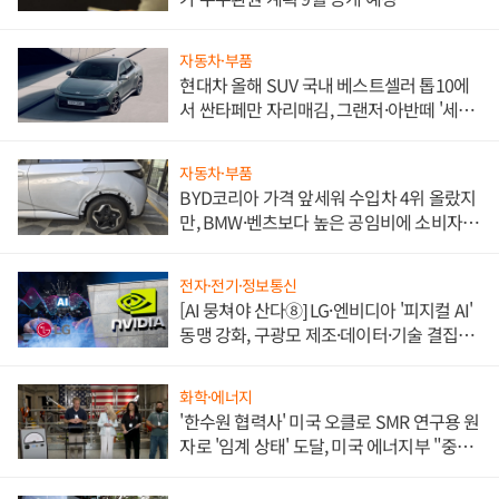
자동차·부품
현대차 올해 SUV 국내 베스트셀러 톱10에
서 싼타페만 자리매김, 그랜저·아반떼 '세단
쌍끌이'로 내수 방어
자동차·부품
BYD코리아 가격 앞세워 수입차 4위 올랐지
만, BMW·벤츠보다 높은 공임비에 소비자
불만 폭발
전자·전기·정보통신
[AI 뭉쳐야 산다⑧] LG·엔비디아 '피지컬 AI'
동맹 강화, 구광모 제조·데이터·기술 결집
해 종합 로보틱스 기업으로
화학·에너지
'한수원 협력사' 미국 오클로 SMR 연구용 원
자로 '임계 상태' 도달, 미국 에너지부 "중요
한 이정표"