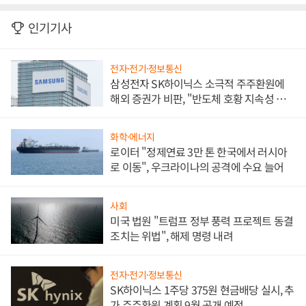
인기기사
전자·전기·정보통신
삼성전자 SK하이닉스 소극적 주주환원에
해외 증권가 비판, "반도체 호황 지속성 의
문"
화학·에너지
로이터 "정제연료 3만 톤 한국에서 러시아
로 이동", 우크라이나의 공격에 수요 늘어
사회
미국 법원 "트럼프 정부 풍력 프로젝트 동결
조치는 위법", 해제 명령 내려
전자·전기·정보통신
SK하이닉스 1주당 375원 현금배당 실시, 추
가 주주환원 계획 9월 공개 예정