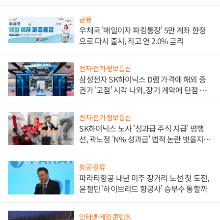
금융
우체국 '매일이자 파킹통장' 5만 계좌 한정
으로 다시 출시, 최고 연 2.0% 금리
전자·전기·정보통신
삼성전자 SK하이닉스 D램 가격에 해외 증
권가 '고점' 시각 나와, 장기 계약에 단점 부
각
전자·전기·정보통신
SK하이닉스 노사 '성과급 주식 지급' 평행
선, 곽노정 'N% 성과급' 법적 논란 벗을지 주
목
항공·물류
파라타항공 내년 미주 장거리 노선 첫 도전,
윤철민 '하이브리드 항공사' 승부수 통할까
인터넷·게임·콘텐츠