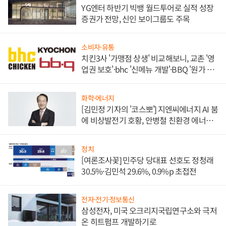
YG엔터 하반기 빅뱅 월드투어로 실적 성장
증권가 전망, 신인 보이그룹도 주목
소비자·유통
치킨3사 '가맹점 상생' 비교해보니, 교촌 '영
업권 보호'·bhc '신메뉴 개발'·BBQ '원가 부
담'
화학·에너지
[김민정 기자의 '코스뽀'] 지엔씨에너지 AI 붐
에 비상발전기 호황, 안병철 친환경 에너지
발전전문기업 향한다
정치
[여론조사꽃] 민주당 당대표 선호도 정청래
30.5%·김민석 29.6%, 0.9%p 초접전
전자·전기·정보통신
삼성전자, 미국 오크리지국립연구소와 극저
온 히트펌프 개발하기로