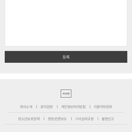
PC버전
회사소개
윤리강령
개인정보처리방침
이용자위원회
청소년보호정책
정정·반론보도
기사심의규정
불편신고