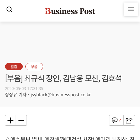
알림
부음
[부음] 최규식 장인, 김남응 모친, 김효석
2020-05-03 17:31:35
장상유 기자 - jsyblack@businesspost.co.kr
0
△예수봉씨 별세, 예창해(현대건설 차장) 예아리 부친상, 최