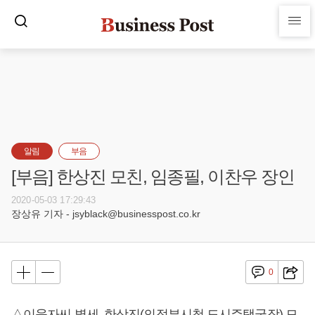
알림
부음
[부음] 한상진 모친, 임종필, 이찬우 장인
2020-05-03 17:29:43
장상유 기자 - jsyblack@businesspost.co.kr
0
△이욱자씨 별세, 한상진(의정부시청 도시주택국장) 모