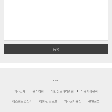
PC버전
회사소개
윤리강령
개인정보처리방침
이용자위원회
청소년보호정책
정정·반론보도
기사심의규정
불편신고