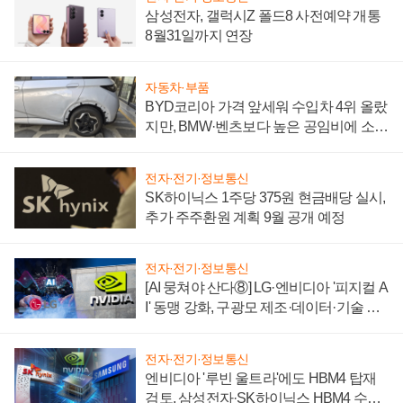
삼성전자, 갤럭시Z 폴드8 사전예약 개통
8월31일까지 연장
자동차·부품
BYD코리아 가격 앞세워 수입차 4위 올랐
지만, BMW·벤츠보다 높은 공임비에 소비
자 불만 폭발
전자·전기·정보통신
SK하이닉스 1주당 375원 현금배당 실시,
추가 주주환원 계획 9월 공개 예정
전자·전기·정보통신
[AI 뭉쳐야 산다⑧] LG·엔비디아 '피지컬 A
I' 동맹 강화, 구광모 제조·데이터·기술 결
집해 종합 로보틱스 기업으로
전자·전기·정보통신
엔비디아 '루빈 울트라'에도 HBM4 탑재
검토, 삼성전자·SK하이닉스 HBM4 수율