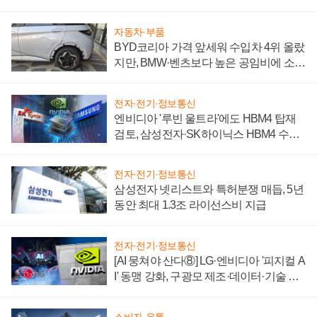
자동차·부품
BYD코리아 가격 앞세워 수입차 4위 올랐
지만, BMW·벤츠보다 높은 공임비에 소비
자 불만 폭발
전자·전기·정보통신
엔비디아 '루빈 울트라'에도 HBM4 탑재
검토, 삼성전자·SK하이닉스 HBM4 수율
에 주도권 갈린다
전자·전기·정보통신
삼성전자 넷리스트와 특허분쟁 매듭, 5년
동안 최대 1.3조 라이선스비 지급
전자·전기·정보통신
[AI 뭉쳐야 산다⑧] LG·엔비디아 '피지컬 A
I' 동맹 강화, 구광모 제조·데이터·기술 결
집해 종합 로보틱스 기업으로
소비자·유통