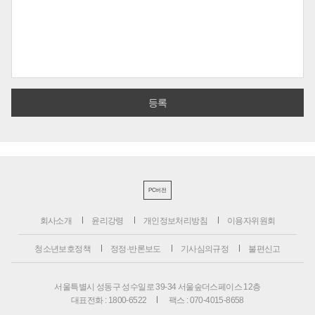
PC버전
회사소개
윤리강령
개인정보처리방침
이용자위원회
청소년보호정책
정정·반론보도
기사심의규정
불편신고
서울특별시 성동구 성수일로 39-34 서울숲더스페이스 12층
대표전화 : 1800-6522
팩스 : 070-4015-8658