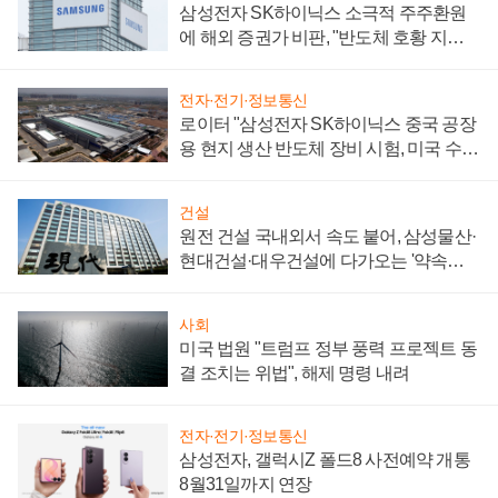
삼성전자 SK하이닉스 소극적 주주환원
에 해외 증권가 비판, "반도체 호황 지속
성 의문"
전자·전기·정보통신
로이터 "삼성전자 SK하이닉스 중국 공장
용 현지 생산 반도체 장비 시험, 미국 수출
통제 대비"
건설
원전 건설 국내외서 속도 붙어, 삼성물산·
현대건설·대우건설에 다가오는 '약속의
시간'
사회
미국 법원 "트럼프 정부 풍력 프로젝트 동
결 조치는 위법", 해제 명령 내려
전자·전기·정보통신
삼성전자, 갤럭시Z 폴드8 사전예약 개통
8월31일까지 연장