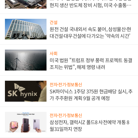
현지 생산 반도체 장비 시험, 미국 수출통제
대비"
건설
원전 건설 국내외서 속도 붙어, 삼성물산·현
대건설·대우건설에 다가오는 '약속의 시간'
사회
미국 법원 "트럼프 정부 풍력 프로젝트 동결
조치는 위법", 해제 명령 내려
전자·전기·정보통신
SK하이닉스 1주당 375원 현금배당 실시, 추
가 주주환원 계획 9월 공개 예정
전자·전기·정보통신
삼성전자, 갤럭시Z 폴드8 사전예약 개통 8
월31일까지 연장