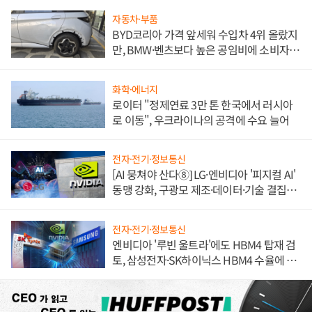
자동차·부품
BYD코리아 가격 앞세워 수입차 4위 올랐지
만, BMW·벤츠보다 높은 공임비에 소비자
불만 폭발
화학·에너지
로이터 "정제연료 3만 톤 한국에서 러시아
로 이동", 우크라이나의 공격에 수요 늘어
전자·전기·정보통신
[AI 뭉쳐야 산다⑧] LG·엔비디아 '피지컬 AI'
동맹 강화, 구광모 제조·데이터·기술 결집
해 종합 로보틱스 기업으로
전자·전기·정보통신
엔비디아 '루빈 울트라'에도 HBM4 탑재 검
토, 삼성전자·SK하이닉스 HBM4 수율에 주
도권 갈린다