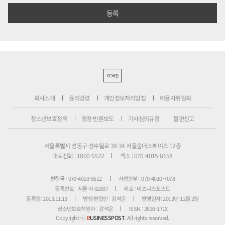
PC버전
회사소개
윤리강령
개인정보처리방침
이용자위원회
청소년보호정책
정정·반론보도
기사심의규정
불편신고
서울특별시 성동구 성수일로 39-34 서울숲더스페이스 12층
대표전화 : 1800-6522
팩스 : 070-4015-8658
편집국 : 070-4010-8512
사업본부 : 070-4010-7078
등록번호 : 서울 아 02897
제호 : 비즈니스포스트
등록일: 2013.11.13
발행·편집인 : 강석운
발행일자: 2013년 12월 2일
청소년보호책임자 : 강석운
ISSN : 2636-171X
Copyright ⓒ
B
USINESSPOST
. All rights reserved.