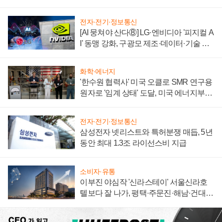
자 불만 폭발
전자·전기·정보통신
[AI 뭉쳐야 산다⑧] LG·엔비디아 '피지컬 A
I' 동맹 강화, 구광모 제조·데이터·기술 결
집해 종합 로보틱스 기업으로
화학·에너지
'한수원 협력사' 미국 오클로 SMR 연구용
원자로 '임계 상태' 도달, 미국 에너지부
"중요한 이정표"
전자·전기·정보통신
삼성전자 넷리스트와 특허분쟁 매듭, 5년
동안 최대 1.3조 라이선스비 지급
소비자·유통
이부진 야심작 '신라스테이' 서울신라호
텔보다 잘 나가, 평택·주문진·해남·건대로
성장판 더 넓힌다