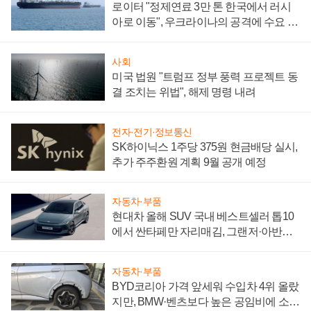
로이터 "정제연료 3만 톤 한국에서 러시
아로 이동", 우크라이나의 공격에 수요 늘
어
사회
미국 법원 "트럼프 정부 풍력 프로젝트 동
결 조치는 위법", 해제 명령 내려
전자·전기·정보통신
SK하이닉스 1주당 375원 현금배당 실시,
추가 주주환원 계획 9월 공개 예정
자동차·부품
현대차 올해 SUV 국내 베스트셀러 톱10
에서 싼타페만 자리매김, 그랜저·아반떼
'세단 쌍끌이'로 내수 방어
자동차·부품
BYD코리아 가격 앞세워 수입차 4위 올랐
지만, BMW·벤츠보다 높은 공임비에 소비