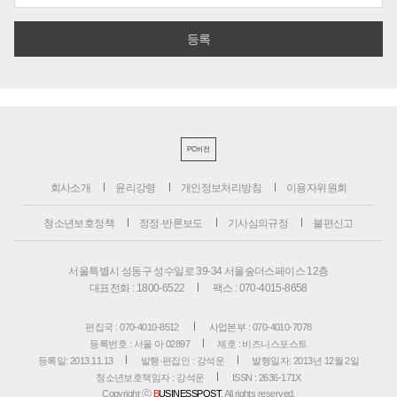
PC버전
회사소개
윤리강령
개인정보처리방침
이용자위원회
청소년보호정책
정정·반론보도
기사심의규정
불편신고
서울특별시 성동구 성수일로 39-34 서울숲더스페이스 12층
대표전화 : 1800-6522
팩스 : 070-4015-8658
편집국 : 070-4010-8512
사업본부 : 070-4010-7078
등록번호 : 서울 아 02897
제호 : 비즈니스포스트
등록일: 2013.11.13
발행·편집인 : 강석운
발행일자: 2013년 12월 2일
청소년보호책임자 : 강석운
ISSN : 2636-171X
Copyright ⓒ
B
USINESSPOST
. All rights reserved.