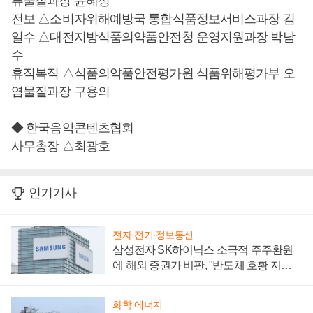
류물질과장 윤혜정
전보 △소비자위해예방국 통합식품정보서비스과장 김
일수 △대전지방식품의약품안전청 운영지원과장 박남
수
휴직복직 △식품의약품안전평가원 식품위해평가부 오
염물질과장 구용의
◆ 한국음악콘텐츠협회
사무총장 △최광호
인기기사
전자·전기·정보통신
삼성전자 SK하이닉스 소극적 주주환원
에 해외 증권가 비판, "반도체 호황 지속
성 의문"
화학·에너지