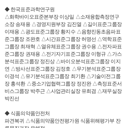
◆ 한국표준과학연구원
△화학바이오표준본부장 이상일 △소재융합측정연구
소장 송재용 △경영지원부장 김진열 △길이표준그룹장
이재용 △광도표준그룹장 황지수 △음향진동초음파표
준그룹장 조완호 △시간표준그룹장 허명선 △역학표준
그룹장 최재혁 △열유체표준그룹장 권수용 △전자파표
준그룹장 권재용 △전기자기표준그룹장 이형규 △가스
분석표준그룹장 정진상 △바이오분석표준그룹장 이지
연 △방사선표준그룹장 김정호 △무기분석표준그룹장
이경석 △유기분석표준그룹장 최기환 △기술이전그룹
장 홍석환 △중소기업협력그룹장 정진완 △측정표준서
비스그룹장 박주근 △사업관리실장 유희겸 △재무실장
박진선
◆ 식품의약품안전처
파견복귀 △식품의약품안전평가원 식품위해평가부 잔