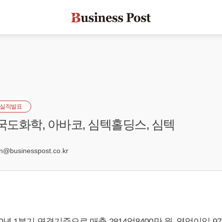
실적발표
 국도화학, 아바코, 심텍홀딩스, 심텍
9
businesspost.co.kr
년 1분기 연결기준으로 매출 2814억8400만 원, 영업이익 97억