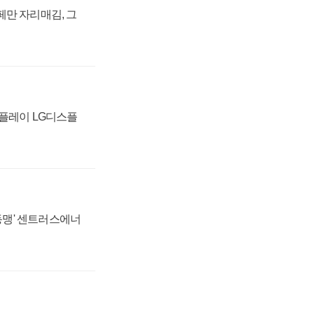
페만 자리매김, 그
스플레이 LG디스플
 동맹' 센트러스에너