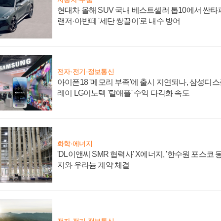
현대차 올해 SUV 국내 베스트셀러 톱10에서 싼타
랜저·아반떼 '세단 쌍끌이'로 내수 방어
전자·전기·정보통신
아이폰18 '메모리 부족'에 출시 지연되나, 삼성디
레이 LG이노텍 '탈애플' 수익 다각화 속도
화학·에너지
'DL이앤씨 SMR 협력사' X에너지, '한수원 포스코
지와 우라늄 계약 체결