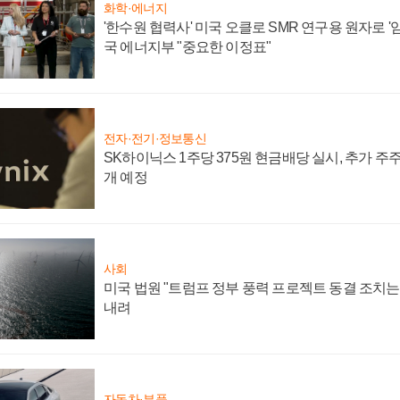
화학·에너지
'한수원 협력사' 미국 오클로 SMR 연구용 원자로 '임
국 에너지부 "중요한 이정표"
전자·전기·정보통신
SK하이닉스 1주당 375원 현금배당 실시, 추가 주
개 예정
사회
미국 법원 "트럼프 정부 풍력 프로젝트 동결 조치는 
내려
자동차·부품