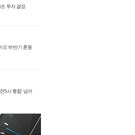
54조 투자 결정
바이오 하반기 훈풍
발전5사 통합' 넘어