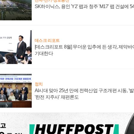
전자·전기·정보통신
SK하이닉스, 용인 'Y2' 팹과 청주 'M17' 팹 건설에 
데스크 리포트
[데스크리포트 8월] 무더운 입추에 든 생각, 제약
기대한다
정치
AI시대 맞아 25년 만에 전력산업 구조개편 시동, '
'한전 지주사' 재편론도