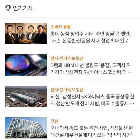
인기기사
소비자·유통
롯데·농심 창업주 시대 '라면 앙금'은 옛말,
'사촌' 신동빈·신동원 시대 협업 확대일로
전자·전기·정보통신
D램과 HBM 내년 물량도 '품절', 고객사 위
기감이 삼성전자 SK하이닉스 협상력 더 키
워
전자·전기·정보통신
외신 "삼성전자 SK하이닉스 중국 공장용 현
지 생산 반도체 장비 시험, 미국 수출통제 대
비"
건설
국내외서 속도 붙는 원전 사업, 삼성물산·현
대건설·대우건설에 다가오는 '약속의 시간'