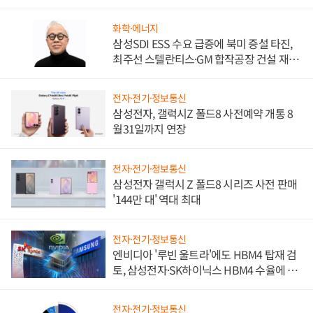
화학·에너지
삼성SDI ESS 수요 급증에 북미 증설 타진,
최주선 스텔란티스·GM 합작공장 건설 재추
진하나
전자·전기·정보통신
삼성전자, 갤럭시Z 폴드8 사전예약 개통 8
월31일까지 연장
전자·전기·정보통신
삼성전자 갤럭시 Z 폴드8 시리즈 사전 판매
'144만 대' 역대 최대
전자·전기·정보통신
엔비디아 '루빈 울트라'에도 HBM4 탑재 검
토, 삼성전자·SK하이닉스 HBM4 수율에 주
도권 갈린다
전자·전기·정보통신