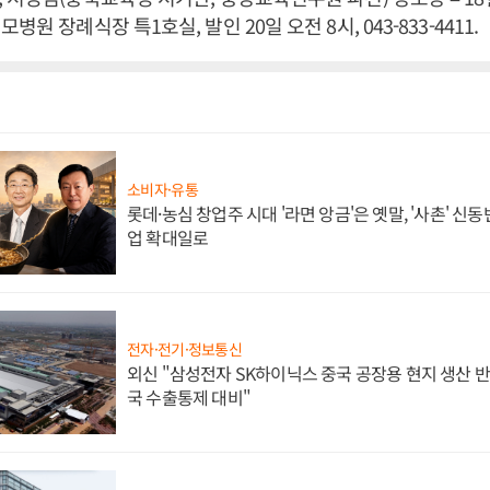
병원 장례식장 특1호실, 발인 20일 오전 8시, 043-833-4411.
소비자·유통
롯데·농심 창업주 시대 '라면 앙금'은 옛말, '사촌' 신
업 확대일로
전자·전기·정보통신
외신 "삼성전자 SK하이닉스 중국 공장용 현지 생산 반
국 수출통제 대비"