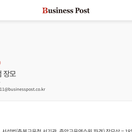
범 장모
7
1@businesspost.co.kr
 서성범(충북교육청 서기관, 중앙교육연수원 파견) 장모상 = 18일