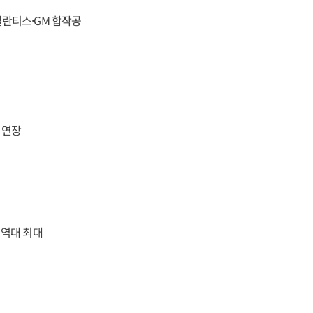
스텔란티스·GM 합작공
지 연장
' 역대 최대