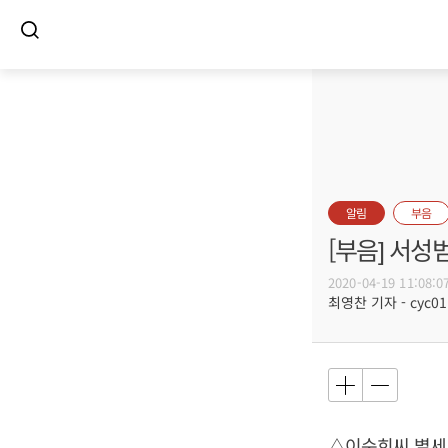
알림
부음
[부음] 서성
2020-04-19 11:08:0
최영찬 기자 - cyc011
△이순희씨 별세,