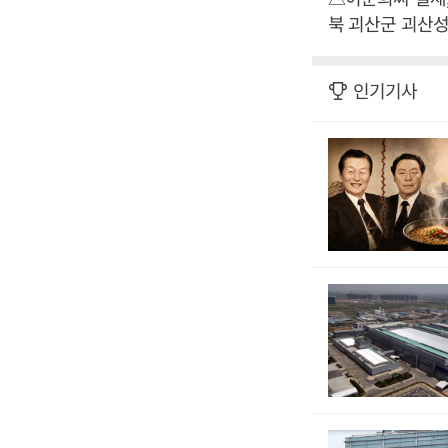
북 괴산군 괴산성모
인기기사