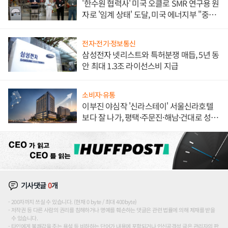
'한수원 협력사' 미국 오클로 SMR 연구용 원
자로 '임계 상태' 도달, 미국 에너지부 "중요
한 이정표"
전자·전기·정보통신
삼성전자 넷리스트와 특허분쟁 매듭, 5년 동
안 최대 1.3조 라이선스비 지급
소비자·유통
이부진 야심작 '신라스테이' 서울신라호텔
보다 잘 나가, 평택·주문진·해남·건대로 성
장판 더 넓힌다
기사댓글
0
개
200자까지 쓰실 수 있습니다. (현재 0 byte / 최대 400byte)
저작권 등 다른 사람의 권리를 침해하거나 명예를 훼손하는 댓글은 관련 법률에 의해 제재를 받을
수 있습니다.
타인에게 불쾌감을 주는 욕설 등 비하하는 단어가 내용에 포함되거나 인신공격성 글은 관리자의 판