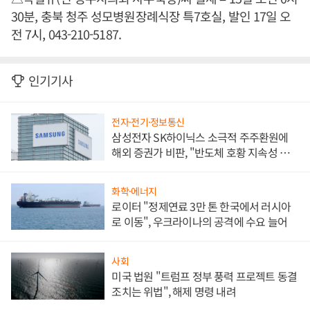
30분, 충북 청주 성모병원장례식장 특7호실, 발인 17일 오
전 7시, 043-210-5187.
인기기사
전자·전기·정보통신
삼성전자 SK하이닉스 소극적 주주환원에
해외 증권가 비판, "반도체 호황 지속성 의
문"
화학·에너지
로이터 "정제연료 3만 톤 한국에서 러시아
로 이동", 우크라이나의 공격에 수요 늘어
사회
미국 법원 "트럼프 정부 풍력 프로젝트 동결
조치는 위법", 해제 명령 내려