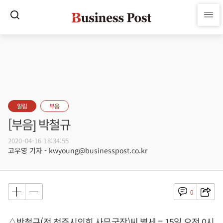
알림
부음
[부음] 박철규
2020-04-16 18:34:55
고우영 기자 - kwyoung@businesspost.co.kr
0
△박철규(전 청주시의회 사무국장)씨 별세 = 15일 오전 0시