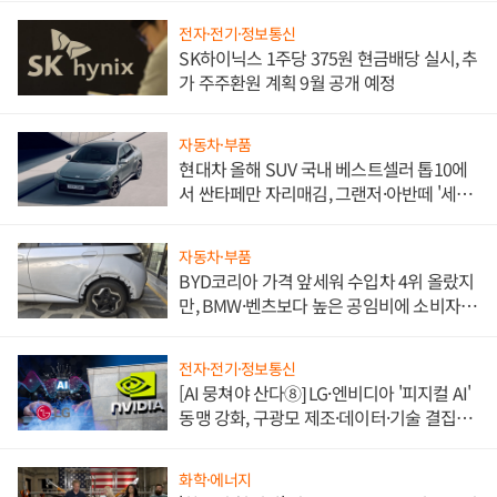
전자·전기·정보통신
SK하이닉스 1주당 375원 현금배당 실시, 추
가 주주환원 계획 9월 공개 예정
자동차·부품
현대차 올해 SUV 국내 베스트셀러 톱10에
서 싼타페만 자리매김, 그랜저·아반떼 '세단
쌍끌이'로 내수 방어
자동차·부품
BYD코리아 가격 앞세워 수입차 4위 올랐지
만, BMW·벤츠보다 높은 공임비에 소비자
불만 폭발
전자·전기·정보통신
[AI 뭉쳐야 산다⑧] LG·엔비디아 '피지컬 AI'
동맹 강화, 구광모 제조·데이터·기술 결집
해 종합 로보틱스 기업으로
화학·에너지