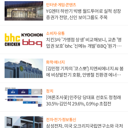
인터넷·게임·콘텐츠
YG엔터 하반기 빅뱅 월드투어로 실적 성장
증권가 전망, 신인 보이그룹도 주목
소비자·유통
치킨3사 '가맹점 상생' 비교해보니, 교촌 '영
업권 보호'·bhc '신메뉴 개발'·BBQ '원가 부
담'
화학·에너지
[김민정 기자의 '코스뽀'] 지엔씨에너지 AI 붐
에 비상발전기 호황, 안병철 친환경 에너지
발전전문기업 향한다
정치
[여론조사꽃] 민주당 당대표 선호도 정청래
30.5%·김민석 29.6%, 0.9%p 초접전
전자·전기·정보통신
삼성전자, 미국 오크리지국립연구소와 극저