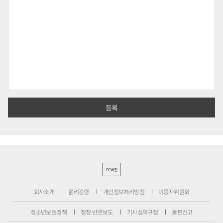
PC버전
회사소개
윤리강령
개인정보처리방침
이용자위원회
청소년보호정책
정정·반론보도
기사심의규정
불편신고