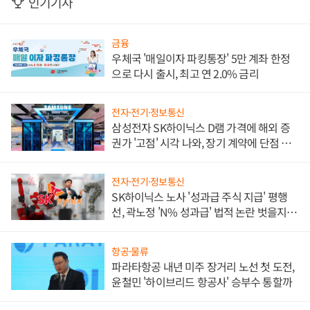
인기기사
금융
우체국 '매일이자 파킹통장' 5만 계좌 한정
으로 다시 출시, 최고 연 2.0% 금리
전자·전기·정보통신
삼성전자 SK하이닉스 D램 가격에 해외 증
권가 '고점' 시각 나와, 장기 계약에 단점 부
각
전자·전기·정보통신
SK하이닉스 노사 '성과급 주식 지급' 평행
선, 곽노정 'N% 성과급' 법적 논란 벗을지 주
목
항공·물류
파라타항공 내년 미주 장거리 노선 첫 도전,
윤철민 '하이브리드 항공사' 승부수 통할까