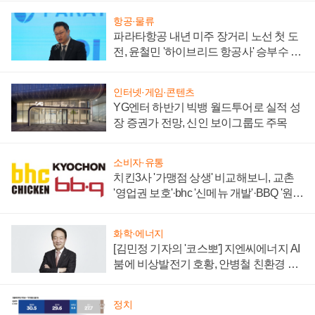
항공·물류
파라타항공 내년 미주 장거리 노선 첫 도
전, 윤철민 '하이브리드 항공사' 승부수 통
할까
인터넷·게임·콘텐츠
YG엔터 하반기 빅뱅 월드투어로 실적 성
장 증권가 전망, 신인 보이그룹도 주목
소비자·유통
치킨3사 '가맹점 상생' 비교해보니, 교촌
'영업권 보호'·bhc '신메뉴 개발'·BBQ '원가
부담'
화학·에너지
[김민정 기자의 '코스뽀'] 지엔씨에너지 AI
붐에 비상발전기 호황, 안병철 친환경 에
너지 발전전문기업 향한다
정치