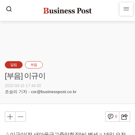
알림
부음
[부음] 이규이
2020-04-15 17:44:00
조승리 기자 - csr@businesspost.co.kr
0
△이규이(전 새마을금고중앙회장)씨 별세 = 15일 오전,