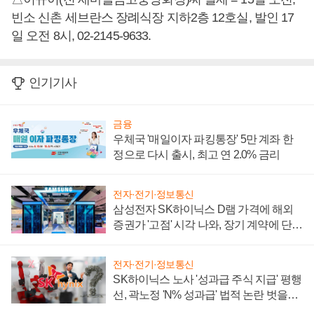
빈소 신촌 세브란스 장례식장 지하2층 12호실, 발인 17
일 오전 8시, 02-2145-9633.
인기기사
금융
우체국 '매일이자 파킹통장' 5만 계좌 한
정으로 다시 출시, 최고 연 2.0% 금리
전자·전기·정보통신
삼성전자 SK하이닉스 D램 가격에 해외
증권가 '고점' 시각 나와, 장기 계약에 단점
부각
전자·전기·정보통신
SK하이닉스 노사 '성과급 주식 지급' 평행
선, 곽노정 'N% 성과급' 법적 논란 벗을지
주목