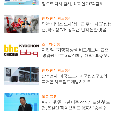
정으로 다시 출시, 최고 연 2.0% 금리
전자·전기·정보통신
SK하이닉스 노사 '성과급 주식 지급' 평행
선, 곽노정 'N% 성과급' 법적 논란 벗을지
주목
소비자·유통
치킨3사 '가맹점 상생' 비교해보니, 교촌
'영업권 보호'·bhc '신메뉴 개발'·BBQ '원가
부담'
전자·전기·정보통신
삼성전자, 미국 오크리지국립연구소와
극저온 히트펌프 개발하기로
항공·물류
파라타항공 내년 미주 장거리 노선 첫 도
전, 윤철민 '하이브리드 항공사' 승부수 통
할까