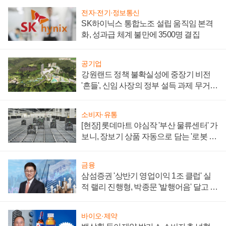
전자·전기·정보통신
SK하이닉스 통합노조 설립 움직임 본격
화, 성과급 체계 불만에 3500명 결집
공기업
강원랜드 정책 불확실성에 중장기 비전
'흔들', 신임 사장의 정부 설득 과제 무거워
져
소비자·유통
[현장] 롯데마트 야심작 '부산 물류센터' 가
보니, 장보기 상품 자동으로 담는 '로봇 40
0대' 장관
금융
삼섬증권 '상반기 영업이익 1조 클럽' 실
적 랠리 진행형, 박종문 '발행어음' 달고 연
임 향하나
바이오·제약