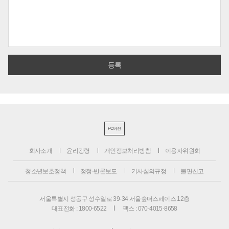
PC버전
회사소개
윤리강령
개인정보처리방침
이용자위원회
청소년보호정책
정정·반론보도
기사심의규정
불편신고
서울특별시 성동구 성수일로 39-34 서울숲더스페이스 12층
대표전화 : 1800-6522
팩스 : 070-4015-8658