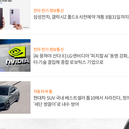
전자·전기·정보통신
삼성전자, 갤럭시Z 폴드8 사전예약 개통 8월31일까
전자·전기·정보통신
[AI 뭉쳐야 산다⑧] LG·엔비디아 '피지컬 AI' 동맹 강
터·기술 결집해 종합 로보틱스 기업으로
자동차·부품
현대차 SUV 국내 베스트셀러 톱10에서 사라진다, 
'세단 쌍끌이'로 내수 방어