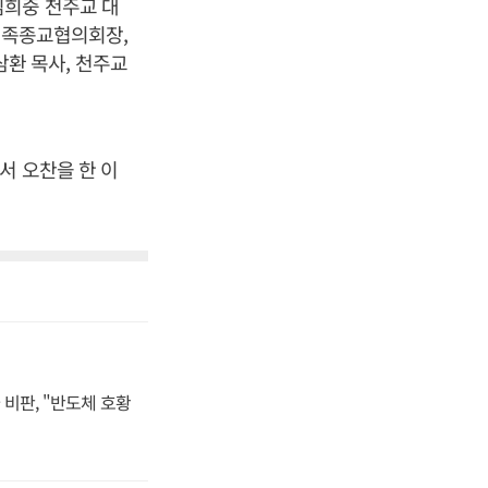
김희중 천주교 대
국민족종교협의회장,
환 목사, 천주교
서 오찬을 한 이
비판, "반도체 호황