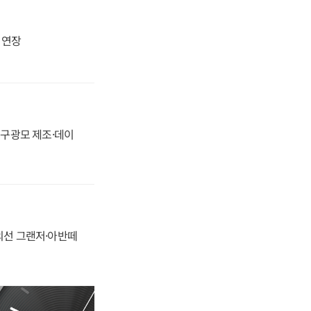
지 연장
화, 구광모 제조·데이
정의선 그랜저·아반떼