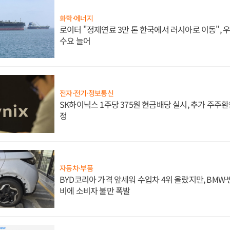
화학·에너지
로이터 "정제연료 3만 톤 한국에서 러시아로 이동",
수요 늘어
전자·전기·정보통신
SK하이닉스 1주당 375원 현금배당 실시, 추가 주주환
정
자동차·부품
BYD코리아 가격 앞세워 수입차 4위 올랐지만, BMW
비에 소비자 불만 폭발