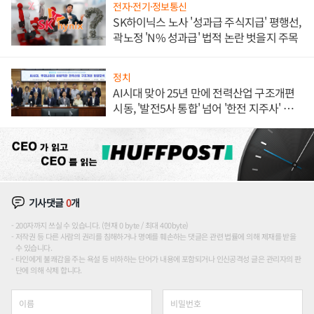
전자·전기·정보통신
SK하이닉스 노사 '성과급 주식지급' 평행선,
곽노정 'N% 성과급' 법적 논란 벗을지 주목
정치
AI시대 맞아 25년 만에 전력산업 구조개편
시동, '발전5사 통합' 넘어 '한전 지주사' 재편
론도
기사댓글
0
개
200자까지 쓰실 수 있습니다. (현재 0 byte / 최대 400byte)
저작권 등 다른 사람의 권리를 침해하거나 명예를 훼손하는 댓글은 관련 법률에 의해 제재를 받을
수 있습니다.
타인에게 불쾌감을 주는 욕설 등 비하하는 단어가 내용에 포함되거나 인신공격성 글은 관리자의 판
단에 의해 삭제 합니다.