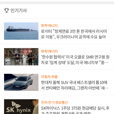
인기기사
화학·에너지
로이터 "정제연료 3만 톤 한국에서 러시아
로 이동", 우크라이나의 공격에 수요 늘어
화학·에너지
'한수원 협력사' 미국 오클로 SMR 연구용 원
자로 '임계 상태' 도달, 미국 에너지부 "중요
한 이정표"
자동차·부품
현대차 올해 SUV 국내 베스트셀러 톱10에
서 싼타페만 자리매김, 그랜저·아반떼 '세단
쌍끌이'로 내수 방어
전자·전기·정보통신
SK하이닉스 1주당 375원 현금배당 실시, 추
가 주주환원 계획 9월 공개 예정