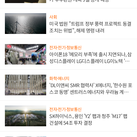
사회
미국 법원 "트럼프 정부 풍력 프로젝트 동결
조치는 위법", 해제 명령 내려
전자·전기·정보통신
아이폰18 '메모리 부족'에 출시 지연되나, 삼
성디스플레이 LG디스플레이 LG이노텍 '탈
애플' 수익 다각화 속도
화학·에너지
'DL이앤씨 SMR 협력사' X에너지, '한수원 포
스코 동맹' 센트러스에너지와 우라늄 계약
체결
전자·전기·정보통신
SK하이닉스, 용인 'Y2' 팹과 청주 'M17' 팹
건설에 54조 투자 결정