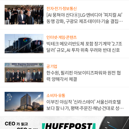
전자·전기·정보통신
[AI 뭉쳐야 산다⑧] LG·엔비디아 '피지컬 AI'
동맹 강화, 구광모 제조·데이터·기술 결집
해 종합 로보틱스 기업으로
인터넷·게임·콘텐츠
빅테크 메모리반도체 포함 장기계약 '2.7조
달러' 규모, AI 투자 위축 우려와 반대 신호
공기업
한수원, 필리핀 아보이티즈파워와 원전 협
력 양해각서 체결
소비자·유통
이부진 야심작 '신라스테이' 서울신라호텔
보다 잘 나가, 평택·주문진·해남·건대로 성
장판 더 넓힌다