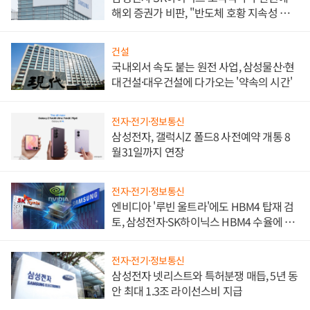
해외 증권가 비판, "반도체 호황 지속성 의
문"
건설
국내외서 속도 붙는 원전 사업, 삼성물산·현
대건설·대우건설에 다가오는 '약속의 시간'
전자·전기·정보통신
삼성전자, 갤럭시Z 폴드8 사전예약 개통 8
월31일까지 연장
전자·전기·정보통신
엔비디아 '루빈 울트라'에도 HBM4 탑재 검
토, 삼성전자·SK하이닉스 HBM4 수율에 주
도권 갈린다
전자·전기·정보통신
삼성전자 넷리스트와 특허분쟁 매듭, 5년 동
안 최대 1.3조 라이선스비 지급