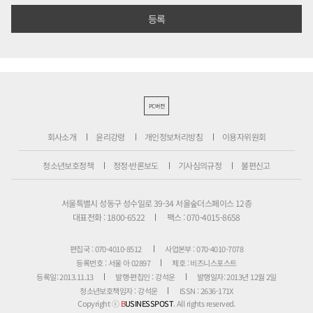
PC버전
회사소개
윤리강령
개인정보처리방침
이용자위원회
청소년보호정책
정정·반론보도
기사심의규정
불편신고
서울특별시 성동구 성수일로 39-34 서울숲더스페이스 12층
대표전화 : 1800-6522
팩스 : 070-4015-8658
편집국 : 070-4010-8512
사업본부 : 070-4010-7078
등록번호 : 서울 아 02897
제호 : 비즈니스포스트
등록일: 2013.11.13
발행·편집인 : 강석운
발행일자: 2013년 12월 2일
청소년보호책임자 : 강석운
ISSN : 2636-171X
Copyright ⓒ
B
USINESSPOST
. All rights reserved.