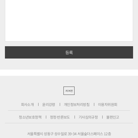
PC버전
회사소개
윤리강령
개인정보처리방침
이용자위원회
청소년보호정책
정정·반론보도
기사심의규정
불편신고
서울특별시 성동구 성수일로 39-34 서울숲더스페이스 12층