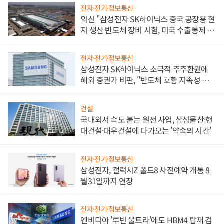
전자·전기·정보통신
외신 "삼성전자 SK하이닉스 중국 공장용 현
지 생산 반도체 장비 시험, 미국 수출통제 대
비"
전자·전기·정보통신
삼성전자 SK하이닉스 소극적 주주환원에
해외 증권가 비판, "반도체 호황 지속성 의
문"
건설
국내외서 속도 붙는 원전 사업, 삼성물산·현
대건설·대우건설에 다가오는 '약속의 시간'
전자·전기·정보통신
삼성전자, 갤럭시Z 폴드8 사전예약 개통 8
월31일까지 연장
전자·전기·정보통신
엔비디아 '루빈 울트라'에도 HBM4 탑재 검