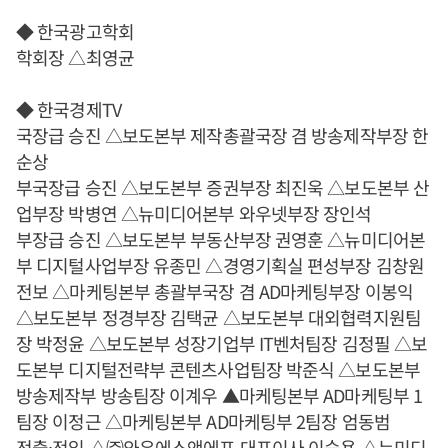
◆ 한국광고학회
학회장 △최영균
◆ 한국경제TV
국장급 승진 △보도본부 제작총괄국장 겸 방송제작부장 한
순상
부국장급 승진 △보도본부 증권부장 최진욱 △보도본부 산
업부장 박병연 △뉴미디어본부 와우넷부장 장인석
부장급 승진 △보도본부 부동산부장 권영훈 △뉴미디어본
부 디지털사업부장 유종민 △경영기획실 편성부장 김창원
전보 △마케팅본부 총괄부국장 겸 AD마케팅부장 이봉익
△보도본부 정경부장 김택균 △보도본부 대외협력지원팀
장 박정윤 △보도본부 성장기업부 IT벤처팀장 김정필 △보
도본부 디지털전략부 콘텐츠사업팀장 박준식 △보도본부
방송제작부 방송팀장 이계우 ▲마케팅본부 AD마케팅부 1
팀장 이정근 △마케팅본부 AD마케팅부 2팀장 엄동범
전출·전입 △㈜와우에스앤에프 대표이사 이승용 △뉴미디