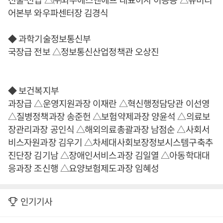
어본부 와우파센터장 김경식
◆ 과학기술정보통신부
국장급 전보 △정보통신산업정책관 오상진
◆ 보건복지부
과장급 △운영지원과장 이재란 △혁신행정담당관 이선영
△질병정책과장 송준헌 △보험약제과장 양윤석 △의료보
장관리과장 공인식 △해외의료총괄과장 남점순 △사회서
비스자원과장 김우기 △차세대사회보장정보시스템구축추
진단장 김기남 △장애인서비스과장 김일열 △아동학대대
응과장 조신행 △요양보험제도과장 임혜성
인기기사