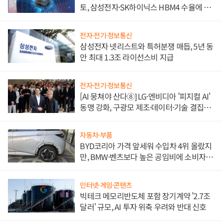
토, 삼성전자·SK하이닉스 HBM4 수율에 주
도권 갈린다
전자·전기·정보통신
삼성전자 넷리스트와 특허분쟁 매듭, 5년 동
안 최대 1.3조 라이선스비 지급
전자·전기·정보통신
[AI 뭉쳐야 산다⑧] LG·엔비디아 '피지컬 AI'
동맹 강화, 구광모 제조·데이터·기술 결집
해 종합 로보틱스 기업으로
자동차·부품
BYD코리아 가격 앞세워 수입차 4위 올랐지
만, BMW·벤츠보다 높은 공임비에 소비자
불만 폭발
인터넷·게임·콘텐츠
빅테크 메모리반도체 포함 장기계약 '2.7조
달러' 규모, AI 투자 위축 우려와 반대 신호