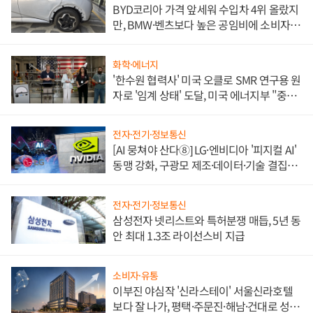
BYD코리아 가격 앞세워 수입차 4위 올랐지
만, BMW·벤츠보다 높은 공임비에 소비자
불만 폭발
화학·에너지
'한수원 협력사' 미국 오클로 SMR 연구용 원
자로 '임계 상태' 도달, 미국 에너지부 "중요
한 이정표"
전자·전기·정보통신
[AI 뭉쳐야 산다⑧] LG·엔비디아 '피지컬 AI'
동맹 강화, 구광모 제조·데이터·기술 결집
해 종합 로보틱스 기업으로
전자·전기·정보통신
삼성전자 넷리스트와 특허분쟁 매듭, 5년 동
안 최대 1.3조 라이선스비 지급
소비자·유통
이부진 야심작 '신라스테이' 서울신라호텔
보다 잘 나가, 평택·주문진·해남·건대로 성