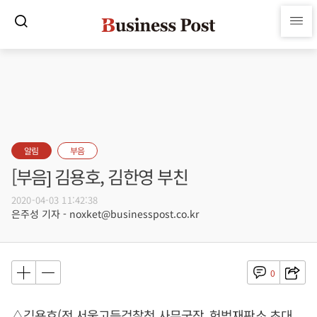
알림
부음
[부음] 김용호, 김한영 부친
2020-04-03 11:42:38
은주성 기자 - noxket@businesspost.co.kr
0
△김용호(전 서울고등검찰청 사무국장, 헌법재판소 초대