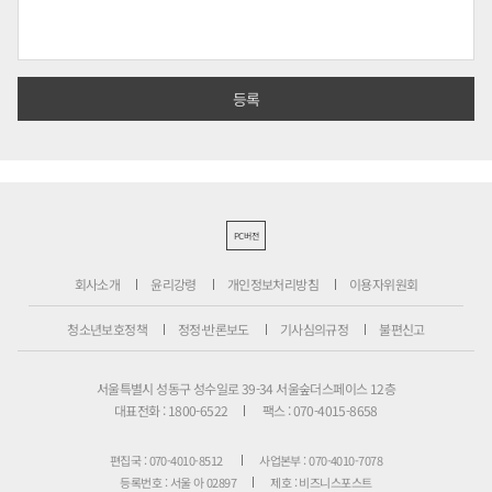
PC버전
회사소개
윤리강령
개인정보처리방침
이용자위원회
청소년보호정책
정정·반론보도
기사심의규정
불편신고
서울특별시 성동구 성수일로 39-34 서울숲더스페이스 12층
대표전화 : 1800-6522
팩스 : 070-4015-8658
편집국 : 070-4010-8512
사업본부 : 070-4010-7078
등록번호 : 서울 아 02897
제호 : 비즈니스포스트