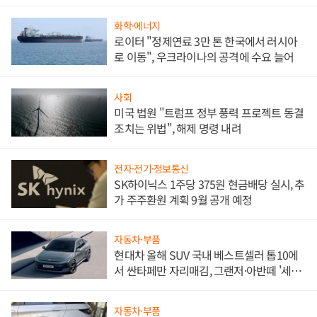
문"
화학·에너지
로이터 "정제연료 3만 톤 한국에서 러시아
로 이동", 우크라이나의 공격에 수요 늘어
사회
미국 법원 "트럼프 정부 풍력 프로젝트 동결
조치는 위법", 해제 명령 내려
전자·전기·정보통신
SK하이닉스 1주당 375원 현금배당 실시, 추
가 주주환원 계획 9월 공개 예정
자동차·부품
현대차 올해 SUV 국내 베스트셀러 톱10에
서 싼타페만 자리매김, 그랜저·아반떼 '세단
쌍끌이'로 내수 방어
자동차·부품