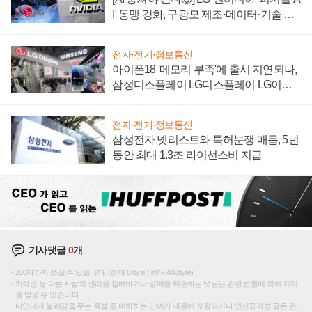
I' 동맹 강화, 구광모 제조·데이터·기술 결
집해 종합 로보틱스 기업으로
전자·전기·정보통신
아이폰18 '메모리 부족'에 출시 지연되나,
삼성디스플레이 LG디스플레이 LG이노
텍 '탈애플' 수익 다각화 속도
전자·전기·정보통신
삼성전자 넷리스트와 특허분쟁 매듭, 5년
동안 최대 1.3조 라이선스비 지급
기사댓글
0
개
200자까지 쓰실 수 있습니다. (현재 0 byte / 최대 400byte)
저작권 등 다른 사람의 권리를 침해하거나 명예를 훼손하는 댓글은 관련 법률에 의해 제재
를 받을 수 있습니다.
타인에게 불쾌감을 주는 욕설 등 비하하는 단어가 내용에 포함되거나 인신공격성 글은 관