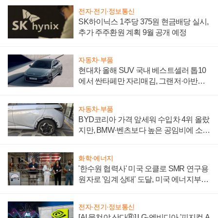
전자·전기·정보통신
SK하이닉스 1주당 375원 현금배당 실시,
추가 주주환원 계획 9월 공개 예정
자동차·부품
현대차 올해 SUV 국내 베스트셀러 톱10
에서 싼타페만 자리매김, 그랜저·아반떼
'세단 쌍끌이'로 내수 방어
자동차·부품
BYD코리아 가격 앞세워 수입차 4위 올랐
지만, BMW·벤츠보다 높은 공임비에 소비
자 불만 폭발
화학·에너지
'한수원 협력사' 미국 오클로 SMR 연구용
원자로 '임계 상태' 도달, 미국 에너지부
"중요한 이정표"
전자·전기·정보통신
[AI 뭉쳐야 산다⑧] LG·엔비디아 '피지컬 A