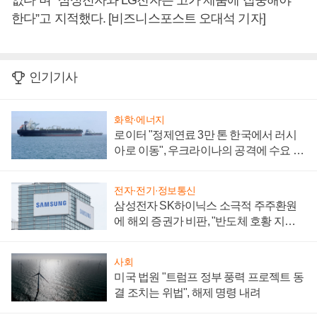
없다”며 “삼성전자와 LG전자는 고가 제품에 집중해야
한다”고 지적했다. [비즈니스포스트 오대석 기자]
인기기사
화학·에너지
로이터 "정제연료 3만 톤 한국에서 러시
아로 이동", 우크라이나의 공격에 수요 늘
어
전자·전기·정보통신
삼성전자 SK하이닉스 소극적 주주환원
에 해외 증권가 비판, "반도체 호황 지속
성 의문"
사회
미국 법원 "트럼프 정부 풍력 프로젝트 동
결 조치는 위법", 해제 명령 내려