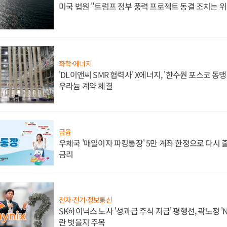
미국 법원 "트럼프 정부 풍력 프로젝트 동결 조치는 위
화학·에너지
'DL이앤씨 SMR 협력사' X에너지, '한수원 포스코 
우라늄 계약 체결
금융
우체국 '매일이자 파킹통장' 5만 계좌 한정으로 다시 출시
금리
전자·전기·정보통신
SK하이닉스 노사 '성과급 주식 지급' 평행선, 곽노정 '
란 벗을지 주목