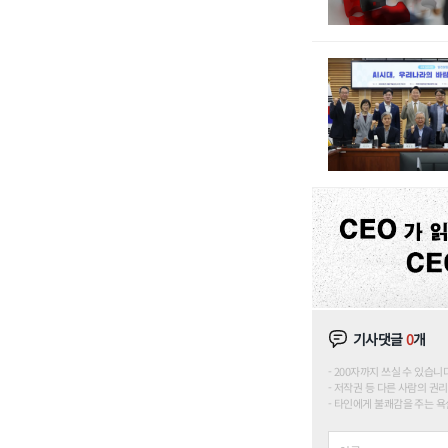
기사댓글
0
개
200자까지 쓰실 수 있습니다. (
저작권 등 다른 사람의 권리
타인에게 불쾌감을 주는 욕설