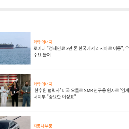
화학·에너지
로이터 "정제연료 3만 톤 한국에서 러시아로 이동",
수요 늘어
화학·에너지
'한수원 협력사' 미국 오클로 SMR 연구용 원자로 '임계 
너지부 "중요한 이정표"
자동차·부품