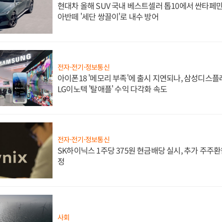
현대차 올해 SUV 국내 베스트셀러 톱10에서 싼타페만
아반떼 '세단 쌍끌이'로 내수 방어
전자·전기·정보통신
아이폰18 '메모리 부족'에 출시 지연되나, 삼성디스
LG이노텍 '탈애플' 수익 다각화 속도
전자·전기·정보통신
SK하이닉스 1주당 375원 현금배당 실시, 추가 주주환
정
사회