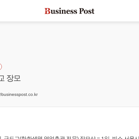
교 장모
sinesspost.co.kr
 구도교(한화생명 영업총괄 전무) 장모상 = 1일, 빈소 서울