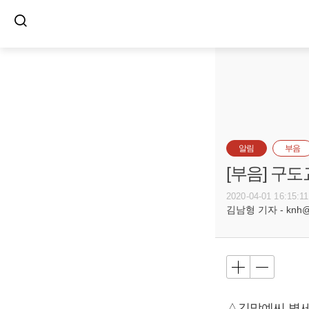
알림
부음
[부음] 구도
2020-04-01 16:15:11
김남형 기자 - knh@bu
△김말예씨 별세,