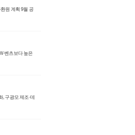
주환원 계획 9월 공
MW·벤츠보다 높은
강화, 구광모 제조·데