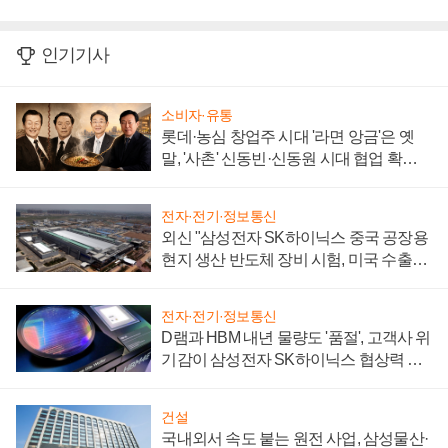
인기기사
소비자·유통
롯데·농심 창업주 시대 '라면 앙금'은 옛
말, '사촌' 신동빈·신동원 시대 협업 확대
일로
전자·전기·정보통신
외신 "삼성전자 SK하이닉스 중국 공장용
현지 생산 반도체 장비 시험, 미국 수출통
제 대비"
전자·전기·정보통신
D램과 HBM 내년 물량도 '품절', 고객사 위
기감이 삼성전자 SK하이닉스 협상력 더
키워
건설
국내외서 속도 붙는 원전 사업, 삼성물산·