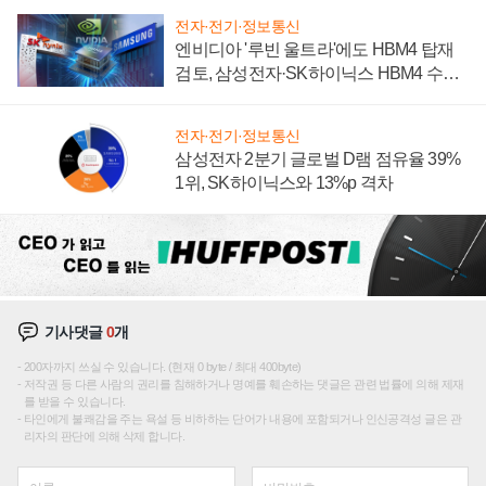
전자·전기·정보통신
엔비디아 '루빈 울트라'에도 HBM4 탑재
검토, 삼성전자·SK하이닉스 HBM4 수율
에 주도권 갈린다
전자·전기·정보통신
삼성전자 2분기 글로벌 D램 점유율 39%
1위, SK하이닉스와 13%p 격차
기사댓글
0
개
200자까지 쓰실 수 있습니다. (현재 0 byte / 최대 400byte)
저작권 등 다른 사람의 권리를 침해하거나 명예를 훼손하는 댓글은 관련 법률에 의해 제재
를 받을 수 있습니다.
타인에게 불쾌감을 주는 욕설 등 비하하는 단어가 내용에 포함되거나 인신공격성 글은 관
리자의 판단에 의해 삭제 합니다.