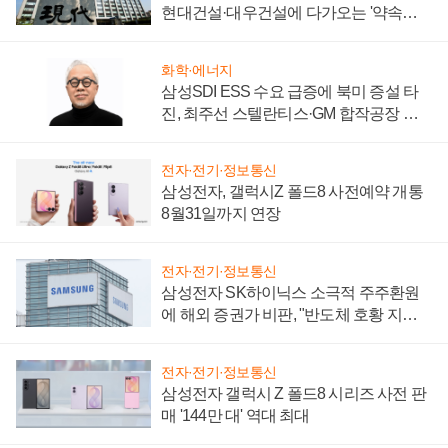
현대건설·대우건설에 다가오는 '약속의
시간'
화학·에너지
삼성SDI ESS 수요 급증에 북미 증설 타
진, 최주선 스텔란티스·GM 합작공장 건
설 재추진하나
전자·전기·정보통신
삼성전자, 갤럭시Z 폴드8 사전예약 개통
8월31일까지 연장
전자·전기·정보통신
삼성전자 SK하이닉스 소극적 주주환원
에 해외 증권가 비판, "반도체 호황 지속
성 의문"
전자·전기·정보통신
삼성전자 갤럭시 Z 폴드8 시리즈 사전 판
매 '144만 대' 역대 최대